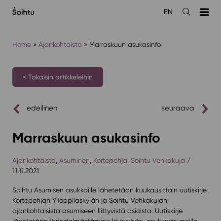
Siirry
EN
sisältöön
Avaa
haku
Home
»
Ajankohtaista
»
Marraskuun asukasinfo
< Takaisin artikkeleihin
edellinen
seuraava
Marraskuun asukasinfo
Ajankohtaista
,
Asuminen
,
Kortepohja
,
Soihtu Vehkakuja
/
11.11.2021
Soihtu Asumisen asukkaille lähetetään kuukausittain uutiskirje
Kortepohjan Ylioppilaskylän ja Soihtu Vehkakujan
ajankohtaisista asumiseen liittyvistä asioista. Uutiskirje
lähetetään järjestelmästämme löytyvään, asukkaan meille