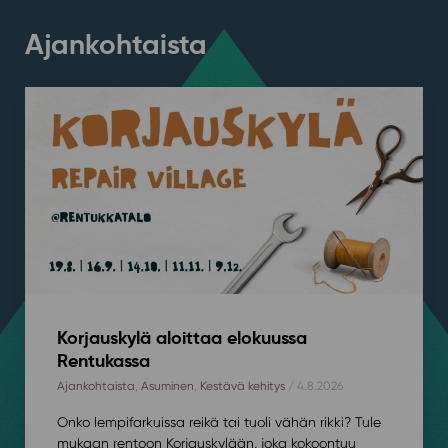
Ajankohtaista
Korjauskylä aloittaa elokuussa
Rentukassa
Ajankohtaista
,
Asuminen
,
Kestävä kehitys
/ 4.8.2026
Onko lempifarkuissa reikä tai tuoli vähän rikki? Tule
mukaan rentoon Korjauskylään, joka kokoontuu