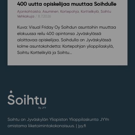
400 uutta opiskelijaa muuttaa Soihdulle
Ajankohtaista
,
Asuminen
,
Kortepohja
,
Korttelikylä
,
Soihtu
Vehkakuja
/ 8.7.2026
Kuva: Visual Friday Oy Soihdun asuntoihin muuttaa
elokuussa reilu 400 opintonsa Jyväskylässä
aloittavaa opiskelijaa. Soihdulla on Jyväskylässä
kolme asuntokohdetta: Kortepohjan ylioppilaskylä,
Soihtu Korttelikylä ja Soihtu...
Soihtu on Jyväskylän Yliopiston Ylioppilaskunta JYYn
omistama liiketoimintakokonaisuus. |
jyy.fi