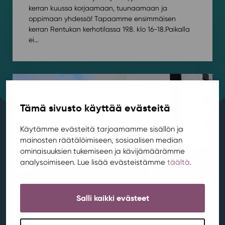
kerran kuussa korjaamaan, tuunaamaan ja
oppimaan yhdessä! Tapaamme ensimmäisen
kerran Rentukan kerhotilassa 19.8. klo 16-18.⁠⁠Paikalla
ei...
Tämä sivusto käyttää evästeitä
Käytämme evästeitä tarjoamamme sisällön ja
mainosten räätälöimiseen, sosiaalisen median
ominaisuuksien tukemiseen ja kävijämäärämme
analysoimiseen. Lue lisää evästeistämme
täältä
.
Salli kaikki evästeet
Muutostyöt käynnistyvät Rentukan
aukiolla
Ajankohtaista
,
Aluekehitys
,
Kortepohja
,
Rentukka
/ 21.7.2026