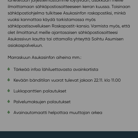
ilmoittamaan sähköpostiosoitteeseen kerran kuussa. Toisinaan
sähköpostiohjelma tulkitsee Asukasinfon roskapostiksi, minkä
vuoksi kannattaa käydä tarkistamassa myös
sähköpostisovelluksen Roskapostit-kansio. Varmista myös, että
olet ilmoittanut meille ajantasaisen sähköpostiosoitteesi
Asukassivun kautta tai ottamalla yhteyttä Soihtu Asumisen
asiakaspalveluun.
Marraskuun Asukasinfon aiheina mm.:
Tärkeää infoa lähiluettavasta avainkortista
Kevään bänditilan vuorot tulevat jakoon 22.11. klo 11.00
Lukkopanttien palautukset
Palvelumaksujen palautukset
Avainautomaatti helpottaa muuttajan arkea