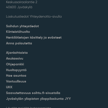
Keskussairaalantie 2
40600 Jyväskylä
Laskutustiedot Yhteydenotto-sivulla
Soihdun yhteystiedot
Kiinteistöhuolto
Henkilötietojen käsittely ja evästeet
Anna palautetta
Ajankohtaista
Asukassivu
Ohjepankki
Huoltopyyntö
Hae asuntoa
Vastuullisuus
UKK
Saavutettavuus soihtu.fi-sivustolla
Jyväskylän yliopiston ylioppilaskunta JYY
Löydät meidät Instagramista