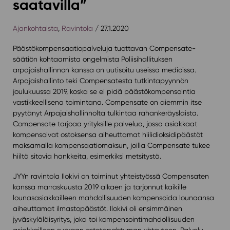
saatavilla”
Ajankohtaista
,
Ravintola
/ 27.1.2020
Päästökompensaatiopalveluja tuottavan Compensate-
säätiön kohtaamista ongelmista Poliisihallituksen
arpajaishallinnon kanssa on uutisoitu useissa medioissa.
Arpajaishallinto teki Compensatesta tutkintapyynnön
joulukuussa 2019, koska se ei pidä päästökompensointia
vastikkeellisena toimintana. Compensate on aiemmin itse
pyytänyt Arpajaishallinnolta tulkintaa rahankeräyslaista.
Compensate tarjoaa yrityksille palvelua, jossa asiakkaat
kompensoivat ostoksensa aiheuttamat hiilidioksidipäästöt
maksamalla kompensaatiomaksun, joilla Compensate tukee
hiiltä sitovia hankkeita, esimerkiksi metsitystä.
JYYn ravintola Ilokivi on toiminut yhteistyössä Compensaten
kanssa marraskuusta 2019 alkaen ja tarjonnut kaikille
lounasasiakkailleen mahdollisuuden kompensoida lounaansa
aiheuttamat ilmastopäästöt. Ilokivi oli ensimmäinen
jyväskyläläisyritys, joka toi kompensointimahdollisuuden