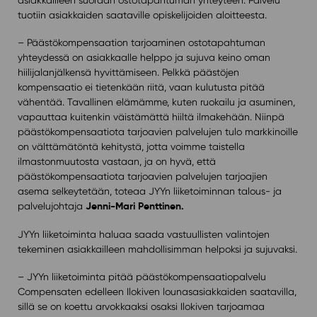
asiakkailleen suoraan ostotapahtuman yhteyteen. Palvelu
tuotiin asiakkaiden saataville opiskelijoiden aloitteesta.
– Päästökompensaation tarjoaminen ostotapahtuman
yhteydessä on asiakkaalle helppo ja sujuva keino oman
hiilijalanjälkensä hyvittämiseen. Pelkkä päästöjen
kompensaatio ei tietenkään riitä, vaan kulutusta pitää
vähentää. Tavallinen elämämme, kuten ruokailu ja asuminen,
vapauttaa kuitenkin väistämättä hiiltä ilmakehään. Niinpä
päästökompensaatiota tarjoavien palvelujen tulo markkinoille
on välttämätöntä kehitystä, jotta voimme taistella
ilmastonmuutosta vastaan, ja on hyvä, että
päästökompensaatiota tarjoavien palvelujen tarjoajien
asema selkeytetään, toteaa JYYn liiketoiminnan talous- ja
Jenni-Mari Penttinen.
palvelujohtaja
JYYn liiketoiminta haluaa saada vastuullisten valintojen
tekeminen asiakkailleen mahdollisimman helpoksi ja sujuvaksi.
– JYYn liiketoiminta pitää päästökompensaatiopalvelu
Compensaten edelleen Ilokiven lounasasiakkaiden saatavilla,
sillä se on koettu arvokkaaksi osaksi Ilokiven tarjoamaa