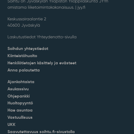
Soihtu on Jyväskylän Yliopiston Ylioppilaskunta JYYn
omistama liiketoimintakokonaisuus. |
jyy.fi
Keskussairaalantie 2
40600 Jyväskylä
Laskutustiedot Yhteydenotto-sivulla
Soihdun yhteystiedot
Kiinteistöhuolto
Henkilötietojen käsittely ja evästeet
Anna palautetta
Ajankohtaista
Asukassivu
Ohjepankki
Huoltopyyntö
Hae asuntoa
Vastuullisuus
UKK
Saavutettavuus soihtu.fi-sivustolla