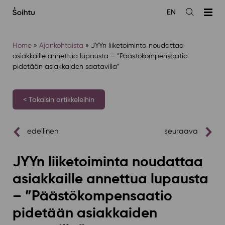
Siirry
EN
sisältöön
Avaa
haku
Home
»
Ajankohtaista
»
JYYn liiketoiminta noudattaa
asiakkaille annettua lupausta – ”Päästökompensaatio
pidetään asiakkaiden saatavilla”
< Takaisin artikkeleihin
edellinen
seuraava
JYYn liiketoiminta noudattaa
asiakkaille annettua lupausta
– ”Päästökompensaatio
pidetään asiakkaiden