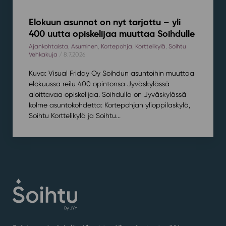
Elokuun asunnot on nyt tarjottu – yli
400 uutta opiskelijaa muuttaa Soihdulle
Ajankohtaista
,
Asuminen
,
Kortepohja
,
Korttelikylä
,
Soihtu
Vehkakuja
/ 8.7.2026
Kuva: Visual Friday Oy Soihdun asuntoihin muuttaa
elokuussa reilu 400 opintonsa Jyväskylässä
aloittavaa opiskelijaa. Soihdulla on Jyväskylässä
kolme asuntokohdetta: Kortepohjan ylioppilaskylä,
Soihtu Korttelikylä ja Soihtu...