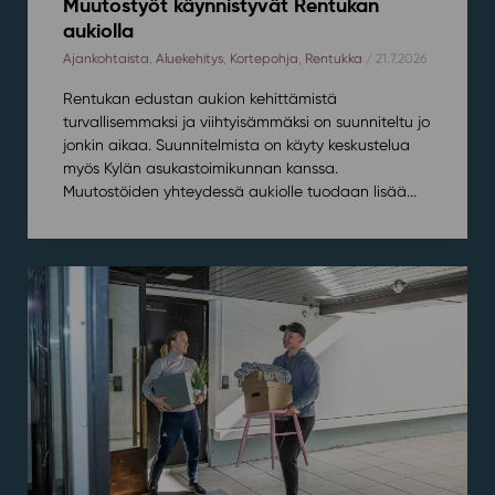
Muutostyöt käynnistyvät Rentukan
aukiolla
Ajankohtaista
,
Aluekehitys
,
Kortepohja
,
Rentukka
/ 21.7.2026
Rentukan edustan aukion kehittämistä
turvallisemmaksi ja viihtyisämmäksi on suunniteltu jo
jonkin aikaa. Suunnitelmista on käyty keskustelua
myös Kylän asukastoimikunnan kanssa.
Muutostöiden yhteydessä aukiolle tuodaan lisää...