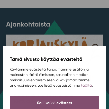
Ajankohtaista
Tämä sivusto käyttää evästeitä
Käytämme evästeitä tarjoamamme sisällön ja
mainosten räätälöimiseen, sosiaalisen median
ominaisuuksien tukemiseen ja kävijämäärämme
analysoimiseen. Lue lisää evästeistämme
täältä
.
Korjauskylä aloittaa elokuussa
Rentukassa
Salli kaikki evästeet
Ajankohtaista
,
Asuminen
,
Kestävä kehitys
/ 4.8.2026