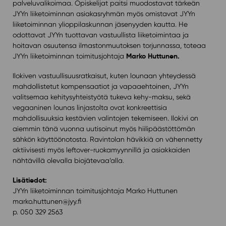
palveluvalikoimaa. Opiskelijat paitsi muodostavat tärkeän
JYYn liiketoiminnan asiakasryhmän myös omistavat JYYn
liiketoiminnan ylioppilaskunnan jäsenyyden kautta. He
odottavat JYYn tuottavan vastuullista liiketoimintaa ja
hoitavan osuutensa ilmastonmuutoksen torjunnassa, toteaa
Marko Huttunen.
JYYn liiketoiminnan toimitusjohtaja
Ilokiven vastuullisuusratkaisut, kuten lounaan yhteydessä
mahdollistetut kompensaatiot ja vapaaehtoinen, JYYn
valitsemaa kehitysyhteistyötä tukeva kehy-maksu, sekä
vegaaninen lounas linjastolta ovat konkreettisia
mahdollisuuksia kestävien valintojen tekemiseen. Ilokivi on
aiemmin tänä vuonna uutisoinut myös hiilipäästöttömän
sähkön käyttöönotosta. Ravintolan hävikkiä on vähennetty
aktiivisesti myös leftover-ruokamyynnillä ja asiakkaiden
nähtävillä olevalla biojätevaa’alla.
Lisätiedot:
JYYn liiketoiminnan toimitusjohtaja Marko Huttunen
marko.huttunen@jyy.fi
p. 050 329 2563