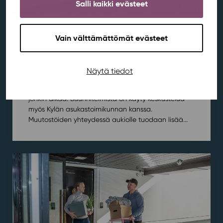
Salli kaikki evästeet
Muutostyöt käynnistyvät Rentukan
Vain välttämättömät evästeet
aukiolla
Ajankohtaista
,
Aluekehitys
,
Kortepohja
,
Rentukka
/ 21.7.2026
Näytä tiedot
Rentukan edustan aukion kehittämistä
turvallisemmaksi ja viihtyisämmäksi on suunniteltu jo
jonkin aikaa. Suunnitelmista on käyty keskustelua
myös Kylän asukastoimikunnan kanssa.
Muutostöiden yhteydessä aukiolle tuodaan lisää...