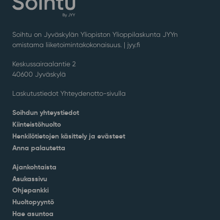
Soihtu on Jyväskylän Yliopiston Ylioppilaskunta JYYn
omistama liiketoimintakokonaisuus. |
jyy.fi
Keskussairaalantie 2
40600 Jyväskylä
Laskutustiedot Yhteydenotto-sivulla
Soihdun yhteystiedot
Kiinteistöhuolto
Henkilötietojen käsittely ja evästeet
Anna palautetta
Ajankohtaista
Asukassivu
Ohjepankki
Huoltopyyntö
Hae asuntoa