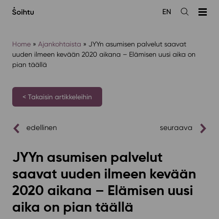
Siirry
EN
sisältöön
Avaa
haku
Home
»
Ajankohtaista
»
JYYn asumisen palvelut saavat
uuden ilmeen kevään 2020 aikana – Elämisen uusi aika on
pian täällä
< Takaisin artikkeleihin
edellinen
seuraava
JYYn asumisen palvelut
saavat uuden ilmeen kevään
2020 aikana – Elämisen uusi
aika on pian täällä