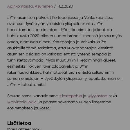
Ajankohtaista
,
Asuminen
/ 11.2.2020
JYYn asumisen palvelut Kortepohjassa ja Vehkakuja 2:ssa
ovat osa Jyväskylän yliopiston ylioppilaskunta JYYn
harjoittamaa liiketoimintaa. JYYn liiketoiminta jalkauttaa
huhtikuusta 2020 alkaen uuden brändi-ilmeensä ja saa myös
oman, erottuvan nimen. Kortepohjan ja Vehkakuja 2:n
asukkaille tämä tarkoittaa, että vuokranantajan viestintä
asumisen asioissa on jatkossa entistä yhtenäisempää ja
tunnistettavampaa. Myös muut JYYn liiketoiminnan alueet,
esimerkiksi Ilokiven ravintolapalvelut ja JYYn
rakennushankkeet, hahmottuvat pian entistä selkeämmin
saman omistajan – Jyväskylän yliopiston ylioppilaskunnan eli
JYYn – toteuttamiksi.
Seuraa some-kanaviamme
@kortepohja
ja
@jyyinstaa
sekä
@ravintolailokivi
, ja pääset näkemään uuden ilmeemme
ensimmäisten joukossa!
Lisätietoa
Mari Lähteenmäki