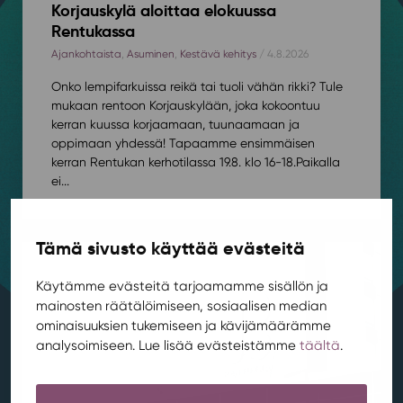
Korjauskylä aloittaa elokuussa
Rentukassa
Ajankohtaista
,
Asuminen
,
Kestävä kehitys
/ 4.8.2026
Onko lempifarkuissa reikä tai tuoli vähän rikki? Tule
mukaan rentoon Korjauskylään, joka kokoontuu
kerran kuussa korjaamaan, tuunaamaan ja
oppimaan yhdessä! Tapaamme ensimmäisen
kerran Rentukan kerhotilassa 19.8. klo 16-18.⁠⁠Paikalla
ei...
Tämä sivusto käyttää evästeitä
Käytämme evästeitä tarjoamamme sisällön ja
mainosten räätälöimiseen, sosiaalisen median
ominaisuuksien tukemiseen ja kävijämäärämme
analysoimiseen. Lue lisää evästeistämme
täältä
.