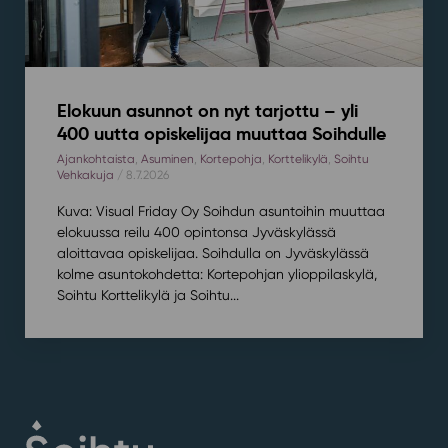
Elokuun asunnot on nyt tarjottu – yli
400 uutta opiskelijaa muuttaa Soihdulle
Ajankohtaista
,
Asuminen
,
Kortepohja
,
Korttelikylä
,
Soihtu
Vehkakuja
/ 8.7.2026
Kuva: Visual Friday Oy Soihdun asuntoihin muuttaa
elokuussa reilu 400 opintonsa Jyväskylässä
aloittavaa opiskelijaa. Soihdulla on Jyväskylässä
kolme asuntokohdetta: Kortepohjan ylioppilaskylä,
Soihtu Korttelikylä ja Soihtu...