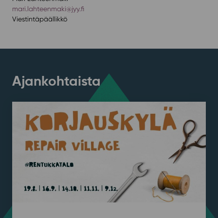
mari.lahteenmaki@jyy.fi
Viestintäpäällikkö
Ajankohtaista