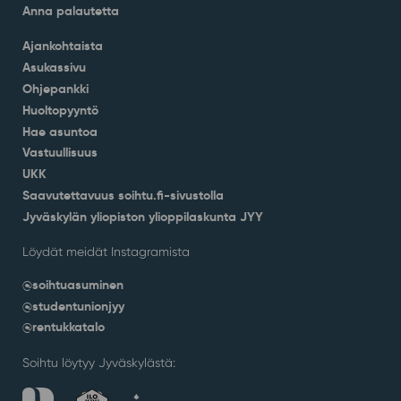
Anna palautetta
Ajankohtaista
Asukassivu
Ohjepankki
Huoltopyyntö
Hae asuntoa
Vastuullisuus
UKK
Saavutettavuus soihtu.fi-sivustolla
Jyväskylän yliopiston ylioppilaskunta JYY
Löydät meidät Instagramista
@soihtuasuminen
@studentunionjyy
@rentukkatalo
Soihtu löytyy Jyväskylästä: