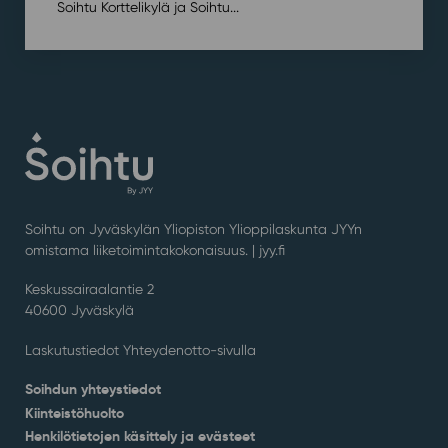
Soihtu Korttelikylä ja Soihtu...
Soihtu on Jyväskylän Yliopiston Ylioppilaskunta JYYn
omistama liiketoimintakokonaisuus. |
jyy.fi
Keskussairaalantie 2
40600 Jyväskylä
Laskutustiedot Yhteydenotto-sivulla
Soihdun yhteystiedot
Kiinteistöhuolto
Henkilötietojen käsittely ja evästeet