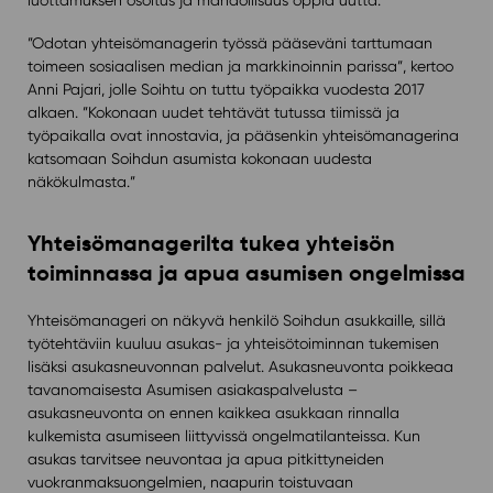
luottamuksen osoitus ja mahdollisuus oppia uutta.”
”Odotan yhteisömanagerin työssä pääseväni tarttumaan
toimeen sosiaalisen median ja markkinoinnin parissa”, kertoo
Anni Pajari, jolle Soihtu on tuttu työpaikka vuodesta 2017
alkaen. ”Kokonaan uudet tehtävät tutussa tiimissä ja
työpaikalla ovat innostavia, ja pääsenkin yhteisömanagerina
katsomaan Soihdun asumista kokonaan uudesta
näkökulmasta.”
Yhteisömanagerilta tukea yhteisön
toiminnassa ja apua asumisen ongelmissa
Yhteisömanageri on näkyvä henkilö Soihdun asukkaille, sillä
työtehtäviin kuuluu asukas- ja yhteisötoiminnan tukemisen
lisäksi asukasneuvonnan palvelut. Asukasneuvonta poikkeaa
tavanomaisesta Asumisen asiakaspalvelusta –
asukasneuvonta on ennen kaikkea asukkaan rinnalla
kulkemista asumiseen liittyvissä ongelmatilanteissa. Kun
asukas tarvitsee neuvontaa ja apua pitkittyneiden
vuokranmaksuongelmien, naapurin toistuvaan