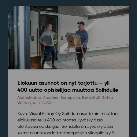
Elokuun asunnot on nyt tarjottu – yli
400 uutta opiskelijaa muuttaa Soihdulle
Ajankohtaista
,
Asuminen
,
Kortepohja
,
Korttelikylä
,
Soihtu
Vehkakuja
/ 8.7.2026
Kuva: Visual Friday Oy Soihdun asuntoihin muuttaa
elokuussa reilu 400 opintonsa Jyväskylässä
aloittavaa opiskelijaa. Soihdulla on Jyväskylässä
kolme asuntokohdetta: Kortepohjan ylioppilaskylä,