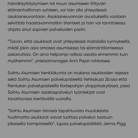
häiriökäyttäytymisen tai muun asumiseen liittyvän
elämänhallinnan suhteen, voi hän olla yhteydessä
asukasneuvontaan. Asukasneuvonnan avustuksella voidaan
selvittää haastavammatkin tilanteet ja hän voi tarvittaessa
ohjata sinut sopivien palveluiden pariin.
”Toivon, että asukkaat ovat yhteydessä matalalla kynnyksellä,
mikäli jokin asia omassa asumisessa tai elämäntilanteessa
askarruttaa. On aina helpompi ratkoa asioita ennemmin kuin
myöhemmin”, yhteisömanageri Anni Pajari rohkaisee.
Soihtu Asumisen henkilökunta on mukana asukkaiden arjessa
sekä Soihtu Asumisen palvelupisteellä Vehkakuja 2b:ssa että
Rentukan palvelupisteellä Kortepohjan ylioppilaskylässä, jossa
Soihtu Asumisen asiakaspalvelun työntekijät ovat
tavattavissa kiertävällä vuorolla.
”Soihtu Asumisen tiimissä tapahtuvista muutoksista
huolimatta asukkaat voivat luottaa palvelun laatuun
jokaisella toimipisteellä”, lupaa palvelupäällikkö Jenna Pigg.