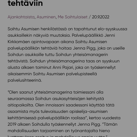
tehtäviin
Ajankohtaista
,
Asuminen
,
Me Soihtulaiset
/ 20.9.2022
Soihtu Asumisen henkilöstössä on tapahtunut elo-syyskuussa
asukkaillekin näkyviä muutoksia. Palvelupäällikkö Jenni
Kirkkomäen opintovapaan aikana Soihtu Asumisen
palvelupäällikön tehtäviä hoitaa Jenna Pigg, joka on useille
Soihdun asukkaille tuttu Soihdun yhteisömanagerin
tehtävistä. Soihdun yhteisömanagerina taas on syyskuun
alusta alkaen toiminut Anni Pajari, joka on työskennellyt
aikaisemmin Soihtu Asumisen palvelupisteellä
palvelusihteerinä.
”Olen saanut yhteisömanagerina toimiessani olla
seuraamassa Soihdun asukasyhteisöjen kehitystä
aitiopaikoilta. Olen innoissani saadessani käyttää tätä
osaamista myös tulevaisuuden opiskelija-asumisen
kehittämisessä palvelupäällikön roolissa”, kertoo vuodesta
2019 alkaen Soihdulla työskennellyt Jenna Pigg. ”Tämän
mahdollisuuden tarjoaminen on työnantajalta hieno