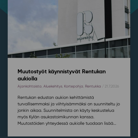
Muutostyöt käynnistyvät Rentukan
aukiolla
Ajankohtaista
,
Aluekehitys
,
Kortepohja
,
Rentukka
/ 21.7.2026
Rentukan edustan aukion kehittämistä
turvallisemmaksi ja viihtyisämmäksi on suunniteltu jo
jonkin aikaa. Suunnitelmista on käyty keskustelua
myös Kylän asukastoimikunnan kanssa.
Muutostöiden yhteydessä aukiolle tuodaan lisää...