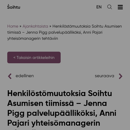
Siirry
EN
sisältöön
Avaa
haku
Home
»
Ajankohtaista
»
Henkilöstömuutoksia Soihtu Asumisen
tiimissä – Jenna Pigg palvelupäälliköksi, Anni Pajari
yhteisömanagerin tehtäviin
< Takaisin artikkeleihin
edellinen
seuraava
Henkilöstömuutoksia Soihtu
Asumisen tiimissä – Jenna
Pigg palvelupäälliköksi, Anni
Pajari yhteisömanagerin