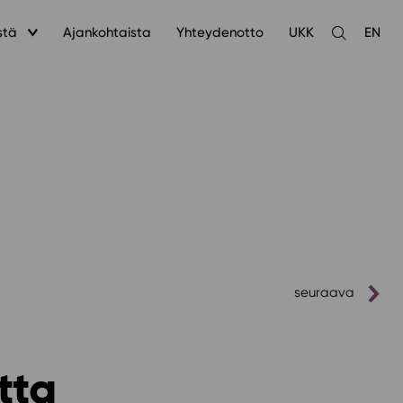
stä
Ajankohtaista
Yhteydenotto
UKK
EN
Avaa
haku
seuraava
tta