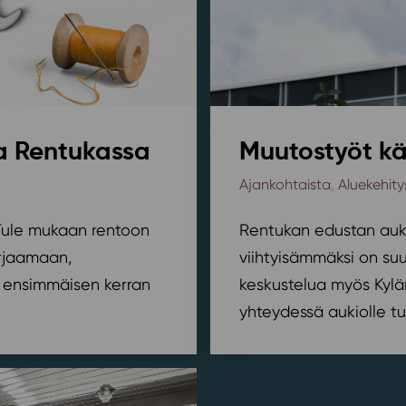
sa Rentukassa
Muutostyöt kä
Ajankohtaista
,
Aluekehity
? Tule mukaan rentoon
Rentukan edustan auki
orjaamaan,
viihtyisämmäksi on suu
ensimmäisen kerran
keskustelua myös Kylä
yhteydessä aukiolle tu