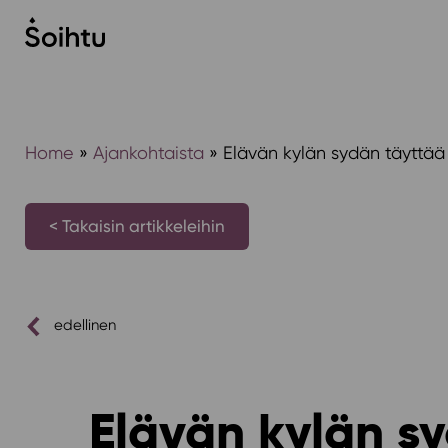
Siirry
sisältöön
Home
»
Ajankohtaista
»
Elävän kylän sydän täyttää
< Takaisin artikkeleihin
edellinen
Elävän kylän s