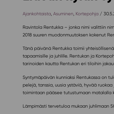
Ajankohtaista
,
Asuminen
,
Kortepohja
/ 30.5
Ravintola Rentukka – jonka nimi valittiin ni
2018 suuren muodonmuutoksen kokenut Rentuk
Tänä päivänä Rentukka toimii yhteisöllisenä k
tapaamisille ja juhlille. Rentukan ja Kortepo
tarinoiden kautta Rentukan eri tiloihin jaka
Syntymäpäivän kunniaksi Rentukassa on tulev
pelejä, tanssia, uusia ystäviä, hyvää ruokaa
toimintaan pääsee tutustumaan matalalla k
Lämpimästi tervetuloa mukaan juhlimaan 50