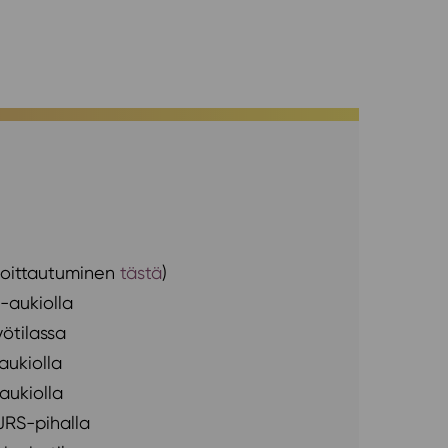
lmoittautuminen
tästä
)
a-aukiolla
ötilassa
aukiolla
aukiolla
HJRS-pihalla