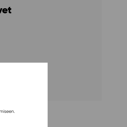
vet
miseen.