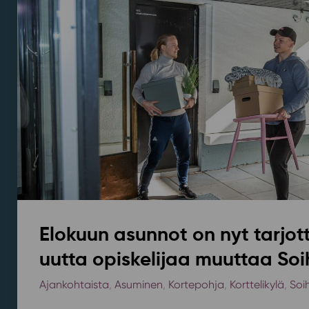
Elokuun asunnot on nyt tarjott
uutta opiskelijaa muuttaa Soi
Ajankohtaista
,
Asuminen
,
Kortepohja
,
Korttelikylä
,
Soi