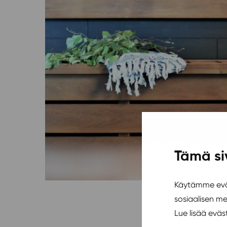
Tämä si
Käytämme eväs
sosiaalisen m
Lue lisää evä