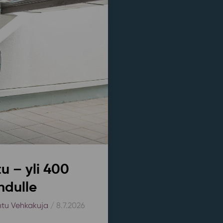
u – yli 400
hdulle
htu Vehkakuja
/ 8.7.2026