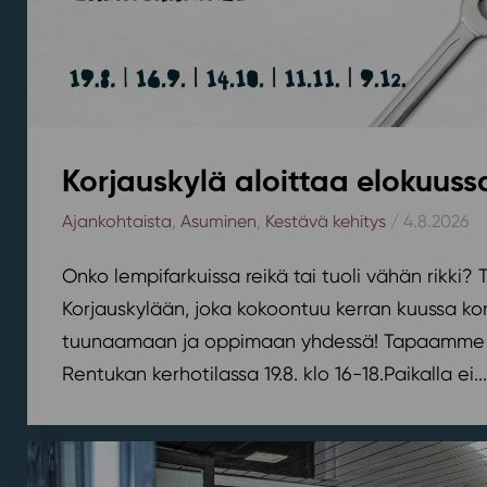
Korjauskylä aloittaa elokuus
Ajankohtaista
,
Asuminen
,
Kestävä kehitys
/ 4.8.2026
Onko lempifarkuissa reikä tai tuoli vähän rikki
Korjauskylään, joka kokoontuu kerran kuussa k
tuunaamaan ja oppimaan yhdessä! Tapaamme 
Rentukan kerhotilassa 19.8. klo 16-18.⁠⁠Paikalla ei...