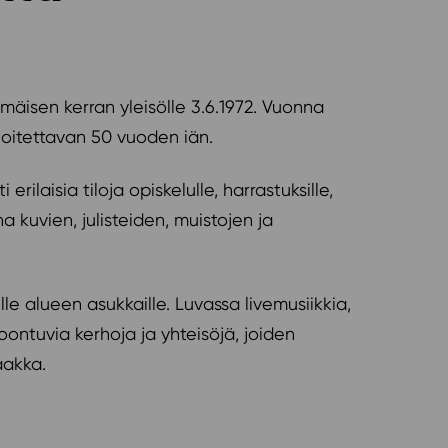
mmäisen kerran yleisölle 3.6.1972. Vuonna
ioitettavan 50 vuoden iän.
ilaisia tiloja opiskelulle, harrastuksille,
a kuvien, julisteiden, muistojen ja
e alueen asukkaille. Luvassa livemusiikkia,
oontuvia kerhoja ja yhteisöjä, joiden
aakka.