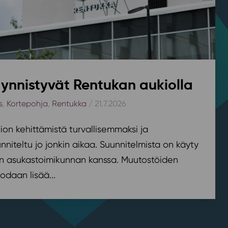
ynnistyvät Rentukan aukiolla
s
,
Kortepohja
,
Rentukka
/ 21.7.2026
on kehittämistä turvallisemmaksi ja
nniteltu jo jonkin aikaa. Suunnitelmista on käyty
n asukastoimikunnan kanssa. Muutostöiden
odaan lisää...