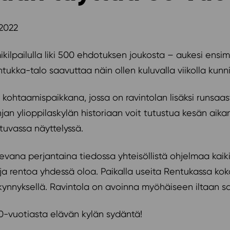
.2022
mikilpailulla liki 500 ehdotuksen joukosta – aukesi ensi
ka-talo saavuttaa näin ollen kuluvalla viikolla kunn
ohtaamispaikkana, jossa on ravintolan lisäksi runsaasti er
hjan ylioppilaskylän historiaan voit tutustua kesän aikan
utuvassa näyttelyssä.
ana perjantaina tiedossa yhteisöllistä ohjelmaa kaikill
 ja rentoa yhdessä oloa. Paikalla useita Rentukassa kok
ynnyksellä. Ravintola on avoinna myöhäiseen iltaan s
-vuotiasta elävän kylän sydäntä!