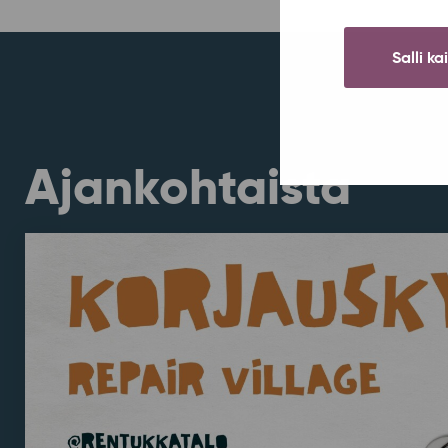
Salli ka
Ajankohtaista