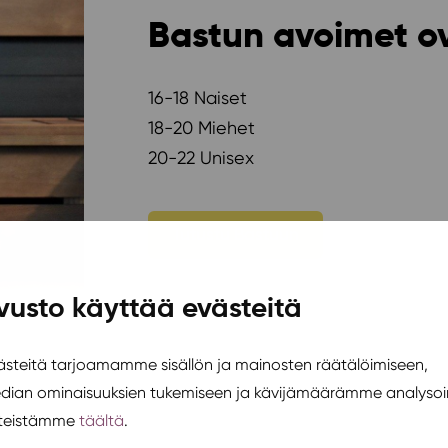
Bastun avoimet o
16-18 Naiset
18-20 Miehet
20-22 Unisex
Tutustu Bastuun
vusto käyttää evästeitä
teitä tarjoamamme sisällön ja mainosten räätälöimiseen,
edian ominaisuuksien tukemiseen ja kävijämäärämme analysoi
steistämme
täältä
.