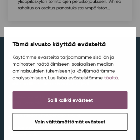
ylioppilaskylän tornitalojen peruskorjaukseen. Vihreä
rahoitus on osoitus panostuksista ympäristön...
Tämä sivusto käyttää evästeitä
Käytämme evästeitä tarjoamamme sisällön ja
mainosten räätälöimiseen, sosiaalisen median
ominaisuuksien tukemiseen ja kävijämäärämme
Soihtu on Jyväskylän Yliopiston Ylioppilaskunta JYYn
analysoimiseen. Lue lisää evästeistämme
täältä
.
omistama liiketoimintakokonaisuus. |
jyy.fi
Keskussairaalantie 2
Salli kaikki evästeet
40600 Jyväskylä
Laskutustiedot Yhteydenotto-sivulla
Vain välttämättömät evästeet
Soihdun yhteystiedot
Kiinteistöhuolto