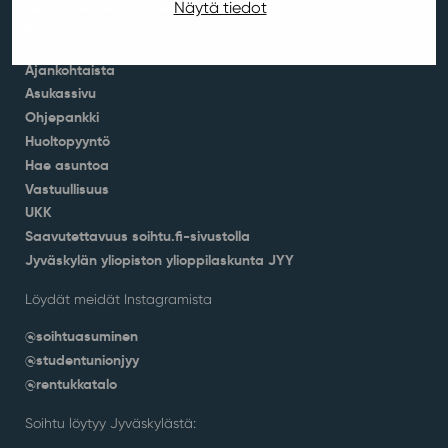
Näytä tiedot
Henkilötietojen käsittely ja evästeet
Anna palautetta
Ajankohtaista
Asukassivu
Ohjepankki
Huoltopyyntö
Hae asuntoa
Vastuullisuus
UKK
Saavutettavuus soihtu.fi-sivustolla
Jyväskylän yliopiston ylioppilaskunta JYY
Löydät meidät Instagramista
@soihtuasuminen
@studentunionjyy
@rentukkatalo
Soihtu löytyy Jyväskylästä: