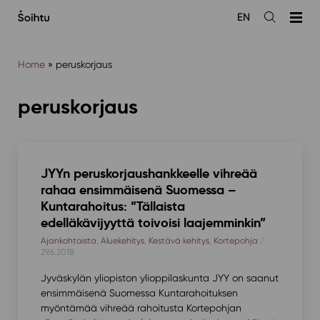
Siirry
EN
sisältöön
Avaa
haku
Home
»
peruskorjaus
peruskorjaus
JYYn peruskorjaushankkeelle vihreää
rahaa ensimmäisenä Suomessa –
Kuntarahoitus: ”Tällaista
edelläkävijyyttä toivoisi laajemminkin”
Ajankohtaista
,
Aluekehitys
,
Kestävä kehitys
,
Kortepohja
/
29.6.2018
Jyväskylän yliopiston ylioppilaskunta JYY on saanut
ensimmäisenä Suomessa Kuntarahoituksen
myöntämää vihreää rahoitusta Kortepohjan