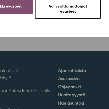
ensä yhdeksästä
ikki evästeet
Vain välttämättömät
evästeet
Ajankohtaista
alantie 2
skylä
Asukassivu
Ohjepankki
edot Yhteydenotto-sivulla
Huoltopyyntö
Hae asuntoa