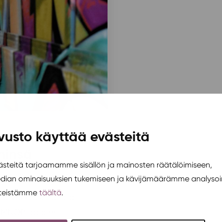
vusto käyttää evästeitä
ininsä
teitä tarjoamamme sisällön ja mainosten räätälöimiseen,
2020
edian ominaisuuksien tukemiseen ja kävijämäärämme analysoi
steistämme
täältä
.
ana vapaasti loihtia
än MNOP-talojen