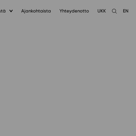
stä
Ajankohtaista
Yhteydenotto
UKK
EN
Avaa
haku