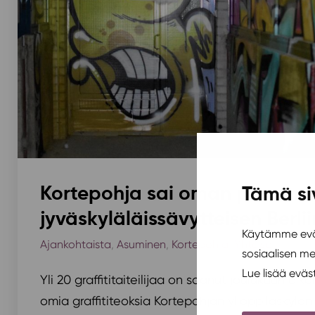
Kortepohja sai oman pienen
Tämä si
jyväskyläläissävytteisen Berli
Käytämme eväs
Ajankohtaista
,
Asuminen
,
Kortepohja
,
Yhteisö
/ 17.12.
sosiaalisen m
Lue lisää evä
Yli 20 graffititaiteilijaa on saanut joulukuun aik
omia graffititeoksia Kortepohjan ylioppilaskyl