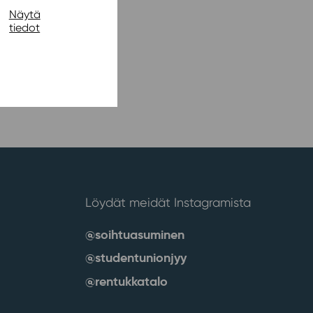
Näytä
tiedot
Löydät meidät Instagramista
@soihtuasuminen
@studentunionjyy
@rentukkatalo