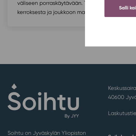
väliseen porraskäytävään. Teoksia löytyy yhte
Salli ka
kerroksesta ja joukkoon mahtuu yhtä monta...
Keskussaira
40600 Jyvä
Laskutusti
Soihtu on Jyväskylän Yliopiston