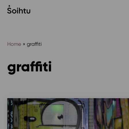
Siirry
sisältöön
Home
»
graffiti
graffiti