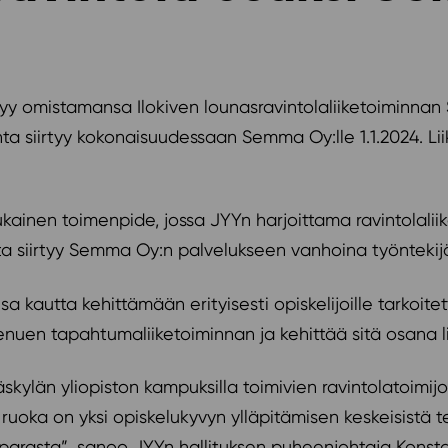
myy omistamansa Ilokiven lounasravintolaliiketoiminna
nta siirtyy kokonaisuudessaan Semma Oy:lle 1.1.2024. Li
kainen toimenpide, jossa JYYn harjoittama ravintolaliik
a siirtyy Semma Oy:n palvelukseen vanhoina työntekij
sa kautta kehittämään erityisesti opiskelijoille tarkoit
 Venuen tapahtumaliiketoiminnan ja kehittää sitä osana l
väskylän yliopiston kampuksilla toimivien ravintolatoimi
ruoka on yksi opiskelukyvyn ylläpitämisen keskeisistä te
parasta”, sanoo JYYn hallituksen puheenjohtaja Konst