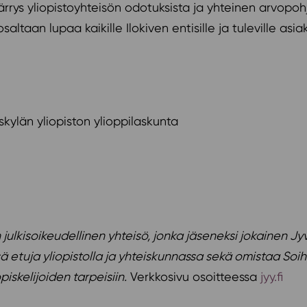
rrys yliopistoyhteisön odotuksista ja yhteinen arvop
saltaan lupaa kaikille Ilokiven entisille ja tuleville as
skylän yliopiston ylioppilaskunta
julkisoikeudellinen yhteisö, jonka jäseneksi jokainen Jy
ä etuja yliopistolla ja yhteiskunnassa sekä omistaa Soiht
iskelijoiden tarpeisiin.
Verkkosivu osoitteessa
jyy.fi