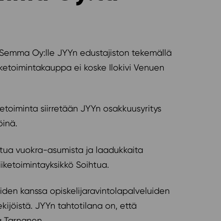
n Semma Oy:lle JYYn edustajiston tekemällä
iketoimintakauppa ei koske Ilokivi Venuen
etoiminta siirretään JYYn osakkuusyritys
öinä.
ettua vuokra-asumista ja laadukkaita
iiketoimintayksikkö Soihtua.
joiden kanssa opiskelijaravintolapalveluiden
kijöistä. JYYn tahtotilana on, että
a Tarnanen.