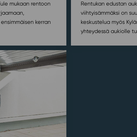
? Tule mukaan rentoon
Rentukan edustan auki
orjaamaan,
viihtyisämmäksi on suu
ensimmäisen kerran
keskustelua myös Kylä
yhteydessä aukiolle tu