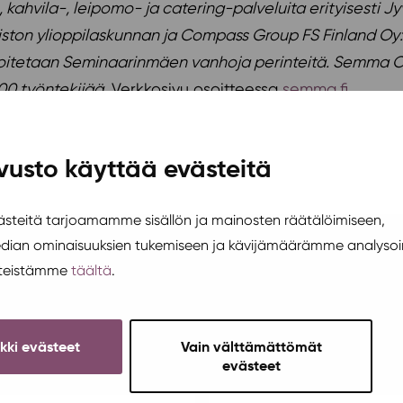
kahvila-, leipomo- ja catering-palveluita erityisesti J
opiston ylioppilaskunnan ja Compass Group FS Finland O
oitetaan Seminaarinmäen vanhoja perinteitä. Semma Oy:
00 työntekijää.
Verkkosivu osoitteessa
semma.fi
vusto käyttää evästeitä
teitä tarjoamamme sisällön ja mainosten räätälöimiseen,
edian ominaisuuksien tukemiseen ja kävijämäärämme analysoi
steistämme
täältä
.
ikki evästeet
Vain välttämättömät
evästeet