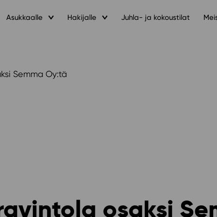
Asukkaalle
Hakijalle
Juhla- ja kokoustilat
Mei
saksi Semma Oy:tä
sravintola osaksi S