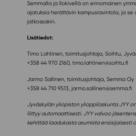
Semmalla ja Ilokivellä on erinomainen ymmä
ajatuksia herättävin kampusravintola, ja se o
jatkossakin.
Lisätiedot:
Timo Lahtinen, toimitusjohtaja, Soihtu, Jyvä
+358 44 970 2160, timo.lahtinen@soihtu.fi
Jarmo Sallinen, toimitusjohtaja, Semma Oy
+358 44 710 9513, jarmo.sallinen@semma.fi
Jyväskylän yliopiston ylioppilaskunta JYY on 
liittyy automaattisesti. JYY valvoo jäsentens
kehittää laadukasta asumista ensisijaisesti op