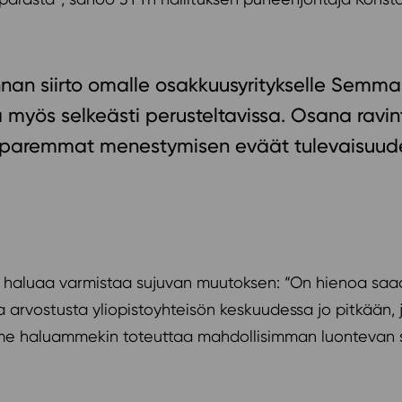
innan siirto omalle osakkuusyritykselle Semma 
 myös selkeästi perusteltavissa. Osana ravin
 paremmat menestymisen eväät tulevaisuude
 haluaa varmistaa sujuvan muutoksen: “On hienoa saad
urta arvostusta yliopistoyhteisön keskuudessa jo pitkää
me haluammekin toteuttaa mahdollisimman luontevan si