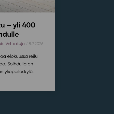
u – yli 400
hdulle
htu Vehkakuja
/ 8.7.2026
aa elokuussa reilu
aa. Soihdulla on
 ylioppilaskylä,