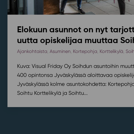
Elokuun asunnot on nyt tarjott
uutta opiskelijaa muuttaa Soi
Ajankohtaista
,
Asuminen
,
Kortepohja
,
Korttelikylä
,
Soi
Kuva: Visual Friday Oy Soihdun asuntoihin muutt
400 opintonsa Jyväskylässä aloittavaa opiskelij
Jyväskylässä kolme asuntokohdetta: Kortepohjan
Soihtu Korttelikylä ja Soihtu...