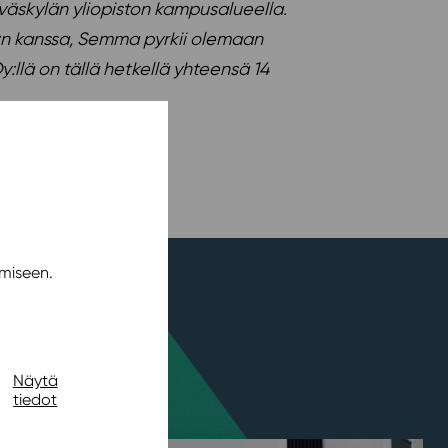
yväskylän yliopiston kampusalueella.
y:n kanssa, Semma pyrkii olemaan
llä on tällä hetkellä yhteensä 14
miseen.
Näytä
tiedot