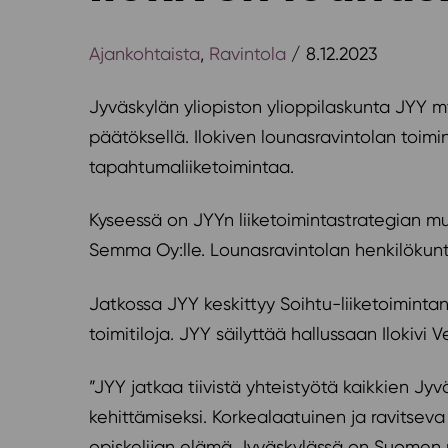
Ajankohtaista
,
Ravintola
/ 8.12.2023
Jyväskylän yliopiston ylioppilaskunta JYY 
päätöksellä. Ilokiven lounasravintolan toimi
tapahtumaliiketoimintaa.
Kyseessä on JYYn liiketoimintastrategian mu
Semma Oy:lle. Lounasravintolan henkilökunt
Jatkossa JYY keskittyy Soihtu-liiketoimintan
toimitiloja. JYY säilyttää hallussaan Ilokivi
”JYY jatkaa tiivistä yhteistyötä kaikkien Jy
kehittämiseksi. Korkealaatuinen ja ravitseva 
opiskelijan elämä Jyväskylässä on Suomen 