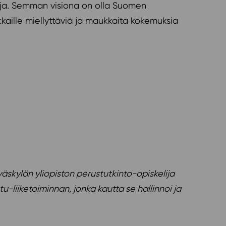
ohja. Semman visiona on olla Suomen
iakkaille miellyttäviä ja maukkaita kokemuksia
väskylän yliopiston perustutkinto-opiskelija
u-liiketoiminnan, jonka kautta se hallinnoi ja