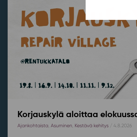
Korjauskylä aloittaa elokuus
Ajankohtaista
,
Asuminen
,
Kestävä kehitys
/ 4.8.2026