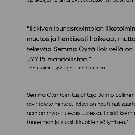
”Ilokiven lounasravintolan liiketoim
muutos ja henkisesti haikeaa, mutta
tekevää Semma Oy:tä Ilokivellä on
JYYllä mahdollistaa.”
JYYn toimitusjohtaja Timo Lahtinen
Semma Oy:n toimitusjohtaja Jarmo Sallinen
ravintolatoimintaa. Ilokivi on nauttinut su
näin on myös tulevaisuudessa. Ensitöiksem
tunnelman ja suosikkiruokien säilymisen.”