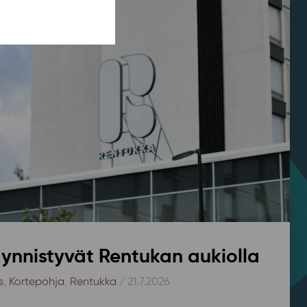
ynnistyvät Rentukan aukiolla
s
,
Kortepohja
,
Rentukka
/ 21.7.2026