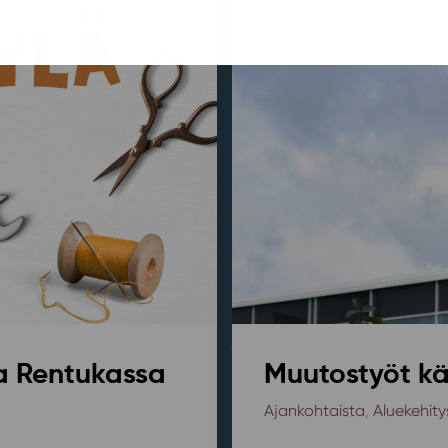
sa Rentukassa
Muutostyöt kä
Ajankohtaista
,
Aluekehity