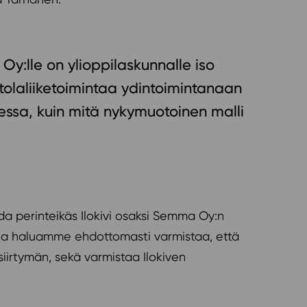
Oy:lle on ylioppilaskunnalle iso
tolaliiketoimintaa ydintoimintanaan
ssa, kuin mitä nykymuotoinen malli
a perinteikäs Ilokivi osaksi Semma Oy:n
n, ja haluamme ehdottomasti varmistaa, että
irtymän, sekä varmistaa Ilokiven