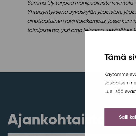
Semma Oy tarjoaa monipuolisista ravintola-, 
Yhteisyrityksenä Jyväskylän yliopiston, yli
ainutlaatuinen ravintolakampus, jossa kunni
toimipistettä, yksi oma leipomo, sekä lähes 1
Tämä si
Käytämme eväs
sosiaalisen m
Lue lisää evä
Ajankohtaista
Salli ka