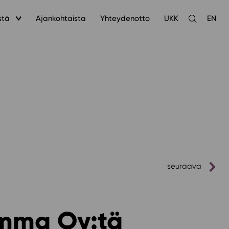
stä
Ajankohtaista
Yhteydenotto
UKK
EN
Avaa
haku
seuraava
emma Oy:tä