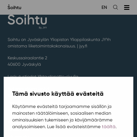
Siirry
EN
sisältöön
Avaa
haku
Soihtu on Jyväskylän Yliopiston Ylioppilaskunta JYYn
omistama liiketoimintakokonaisuus. |
jyy.fi
Keskussairaalantie 2
40600 Jyväskylä
Laskutustiedot Yhteydenotto-sivulla
Soihdun yhteystiedot
Tämä sivusto käyttää evästeitä
Kiinteistöhuolto
Henkilötietojen käsittely ja evästeet
Käytämme evästeitä tarjoamamme sisällön ja
Anna palautetta
mainosten räätälöimiseen, sosiaalisen median
ominaisuuksien tukemiseen ja kävijämäärämme
Ajankohtaista
analysoimiseen. Lue lisää evästeistämme
täältä
.
Asukassivu
Ohjepankki