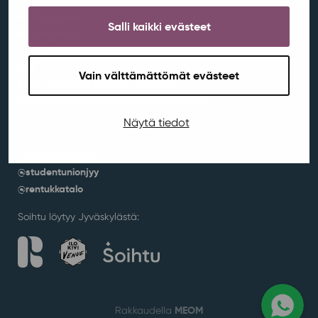
Huoltopyyntö
Salli kaikki evästeet
Hae asuntoa
Vastuullisuus
UKK
Vain välttämättömät evästeet
Saavutettavuus soihtu.fi-sivustolla
Jyväskylän yliopiston ylioppilaskunta JYY
Näytä tiedot
Löydät meidät Instagramista
@soihtuasuminen
@studentunionjyy
@rentukkatalo
Soihtu löytyy Jyväskylästä:
MEOM
Rakkaudella