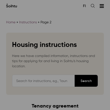
Siirry
FI
sisältöön
Open
the
search
Home
»
Instructions
»
Page 2
Housing instructions
Here we have compiled information, instructions and
tips for applying for and living in Soihtu’s housing
location.
Hae
ohjepankista
Tenancy agreement