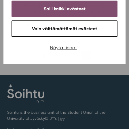
can terminate your agreement online. The time of
Salli kaikki evästeet
notice is one calendar month. A fixed-term tenancy
agreement cannot be terminated before its
ending...
Vain välttämättömät evästeet
Näytä tiedot
posts
previous
1
2
pagination
Soihtu is the business unit of the Student Union of the
University of Jyväskylä JYY. | j
yy.fi