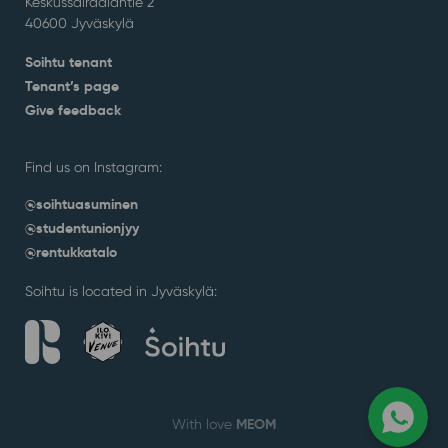
Keskussairaalantie 2
40600 Jyväskylä
Soihtu tenant
Tenant’s page
Give feedback
Find us on Instagram:
@soihtuasuminen
@studentunionjyy
@rentukkatalo
Soihtu is located in Jyväskylä:
MEOM
With love