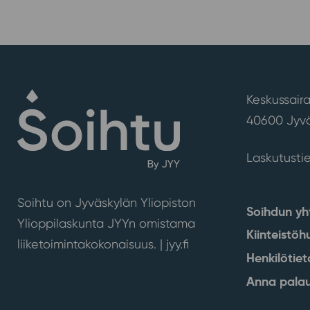
Keskussaira
40600 Jyvä
Laskutusti
Soihtu on Jyväskylän Yliopiston
Soihdun yh
Ylioppilaskunta JYYn omistama
Kiinteistöh
liiketoimintakokonaisuus. |
jyy.fi
Henkilötiet
Anna palau