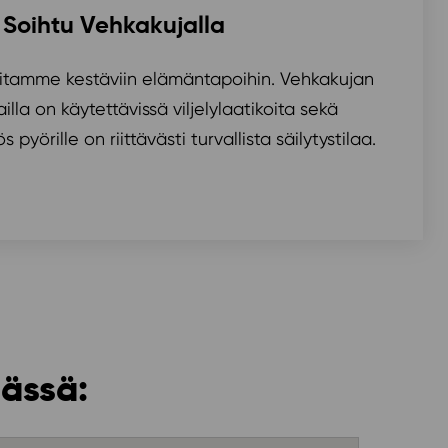
Soihtu Vehkakujalla
tamme kestäviin elämäntapoihin. Vehkakujan
la on käytettävissä viljelylaatikoita sekä
pyörille on riittävästi turvallista säilytystilaa.
mässä: