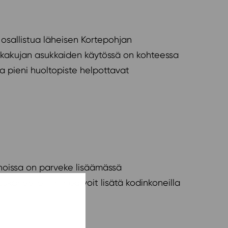
 osallistua läheisen Kortepohjan
Vehkakujan asukkaiden käytössä on kohteessa
eva pieni huoltopiste helpottavat
unnoissa on parveke lisäämässä
koneelle – niinpä voit lisätä kodinkoneilla