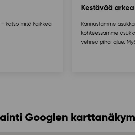
Kestävää arkea 
 – katso mitä kaikkea
Kannustamme asukkai
kohteessamme asukkail
vehreä piha-alue. Myös 
jainti Googlen karttanäky