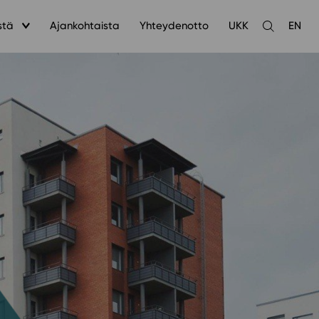
stä
Ajankohtaista
Yhteydenotto
UKK
EN
Avaa
haku