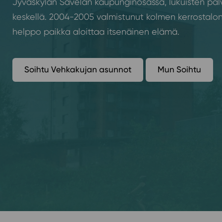
Jyväskylän Savelan kaupunginosassa, lukuisten pal
keskellä. 2004-2005 valmistunut kolmen kerrostalo
helppo paikka aloittaa itsenäinen elämä.
Soihtu Vehkakujan asunnot
Mun Soihtu