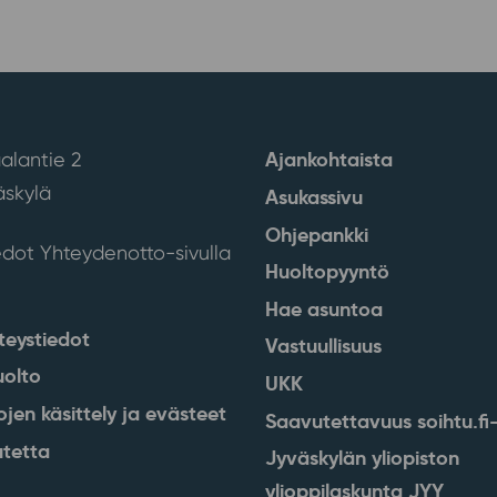
Ajankohtaista
alantie 2
skylä
Asukassivu
Ohjepankki
edot Yhteydenotto-sivulla
Huoltopyyntö
Hae asuntoa
teystiedot
Vastuullisuus
uolto
UKK
ojen käsittely ja evästeet
Saavutettavuus soihtu.fi-
tetta
Jyväskylän yliopiston
ylioppilaskunta JYY