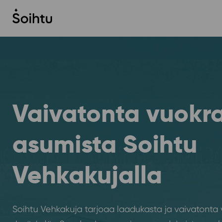
Siirry
sisältöön
Vaivatonta vuokr
asumista Soihtu
Vehkakujalla
Soihtu Vehkakuja tarjoaa laadukasta ja vaivatonta