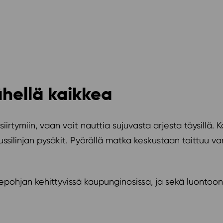
ähellä kaikkea
iirtymiin, vaan voit nauttia sujuvasta arjesta täysillä.
silinjan pysäkit. Pyörällä matka keskustaan taittuu va
tepohjan kehittyvissä kaupunginosissa, ja sekä luonto