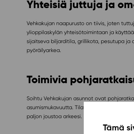
Yhteisiä juttuja ja o
Vehkakujan naapurusto on tiivis, joten tutt
ylioppilaskylän yhteisötoimintaan ja käyttä
sijaitseva biljarditila, grillikota, pesutupa
pyöräilyarkea.
Toimivia pohjaratkais
Soihtu Vehkakujan asunnot ovat pohjaratkais
asumismukavuutta. Tilavassa kylpyhuoneessa
paljon joustoa arkeesi.
Tämä si