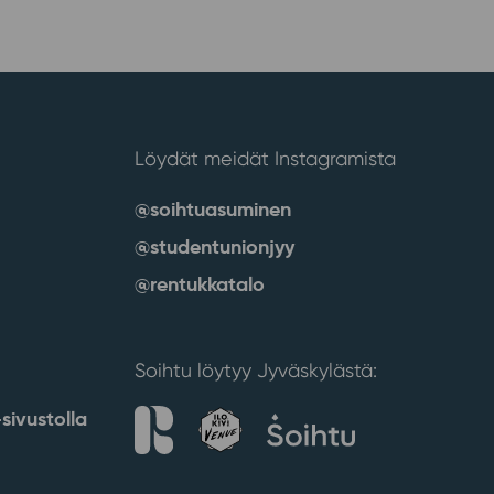
Löydät meidät Instagramista
@soihtuasuminen
@studentunionjyy
@rentukkatalo
Soihtu löytyy Jyväskylästä:
sivustolla