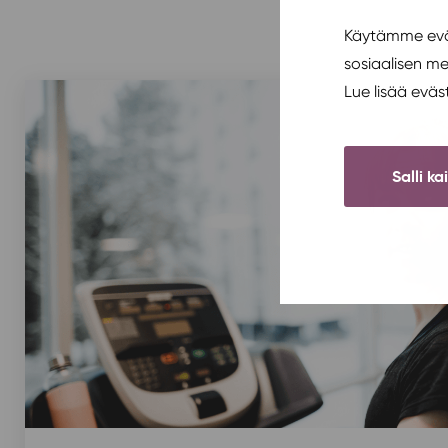
Käytämme eväs
sosiaalisen m
Lue lisää evä
Salli ka