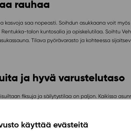
maa rauhaa
uja kasvoja saa nopeasti. Soihdun asukkaana voit myös
ä Rentukka-talon kuntosalia ja opiskelutilaa. Soihtu 
 ja asukassauna. Tilava pyörävarasto ja kohteessa sijaits
uita ja hyvä varustelutaso
uiltaan fiksuja ja säilytystilaa on paljon. Kaikissa as
 on paikka pyykinpesukoneelle ja keittiössä astianpesu
vusto käyttää evästeitä