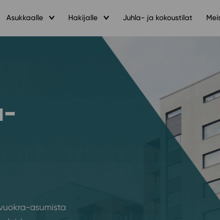
Asukkaalle
Hakijalle
Juhla- ja kokoustilat
Mei
a-
 vuokra-asumista