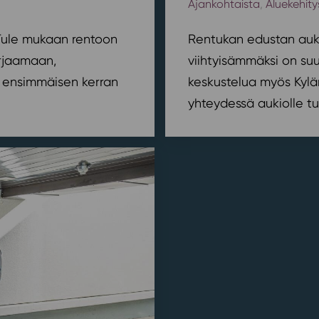
Ajankohtaista
,
Aluekehity
? Tule mukaan rentoon
Rentukan edustan auki
orjaamaan,
viihtyisämmäksi on suu
ensimmäisen kerran
keskustelua myös Kylä
yhteydessä aukiolle tu