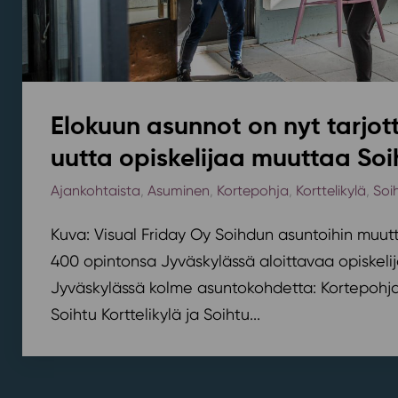
Elokuun asunnot on nyt tarjott
uutta opiskelijaa muuttaa Soi
Ajankohtaista
,
Asuminen
,
Kortepohja
,
Korttelikylä
,
Soi
Kuva: Visual Friday Oy Soihdun asuntoihin muutt
400 opintonsa Jyväskylässä aloittavaa opiskelij
Jyväskylässä kolme asuntokohdetta: Kortepohjan
Soihtu Korttelikylä ja Soihtu...