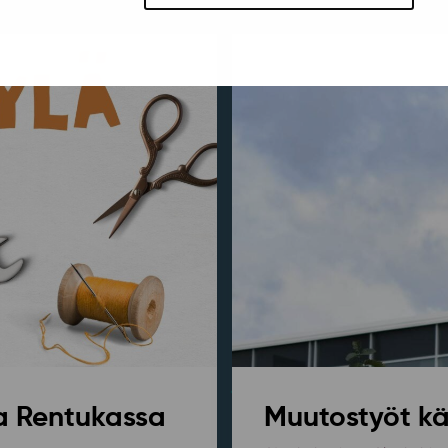
sa Rentukassa
Muutostyöt kä