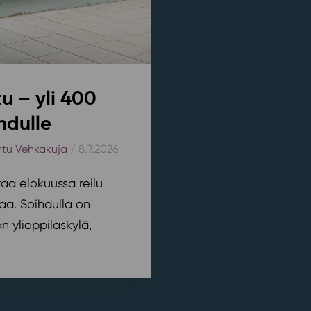
u – yli 400
hdulle
htu Vehkakuja
/ 8.7.2026
aa elokuussa reilu
aa. Soihdulla on
 ylioppilaskylä,