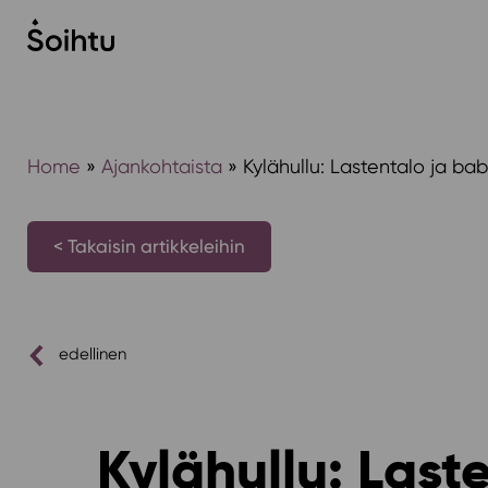
Siirry
sisältöön
Home
»
Ajankohtaista
»
Kylähullu: Lastentalo ja bab
< Takaisin artikkeleihin
edellinen
Kylähullu: Last