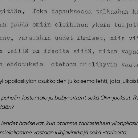
lioppilaskylän asukkaiden julkaisema lehti, jota julkais
uhelin, lastentalo ja baby-sitterit sekä Olvi-juoksut. Ru
kylään?
 lehdet havisevat, kun otamme tarkasteluun ylioppilasky
ielellämme vastaan lukijavinkkejä sekä -tarinoita.