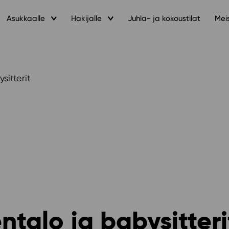
Asukkaalle
Hakijalle
Juhla- ja kokoustilat
Mei
ysitterit
entalo ja babysitter