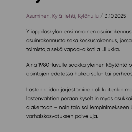
Asuminen
,
Kylä-lehti
,
Kylähullu
/ 3.10.2025
Ylioppilaskylän ensimmäinen asuinrakennus 
asuinrakennusta sekä keskusrakennus, jossa 
toimistoja sekä vapaa-aikatila Lillukka.
Aina 1980-luvulle saakka yleinen käytäntö o
opintojen edetessä hakea solu- tai perheas
Lastenhoidon järjestäminen oli kuitenkin mel
lastenvahtien perään kyseltiin myös asukka
alakertaan – näin talo sai lempinimekseen 
varhaiskasvatuksen palveluja.