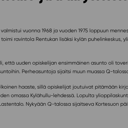
valmistui vuonna 1968 ja vuoden 1975 loppuun mennessä 
toimi ravintola Rentukan lisäksi kylän puhelinkeskus, 
li, että uuden opiskelijan ensimmäinen asunto oli tove
untoihin. Perheasuntoja sijaitsi muun muassa Q-taloss
koinen haaste, sillä opiskelijat joutuivat pitämään kirj
iden omassa Kylähullu-lehdessä. Lopulta ylioppilasku
Lastentalo. Nykyään Q-talossa sijaitseva Kortesuon pä