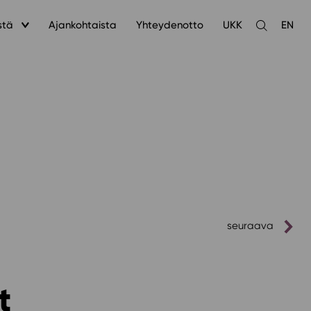
stä
Ajankohtaista
Yhteydenotto
UKK
EN
Avaa
haku
seuraava
it