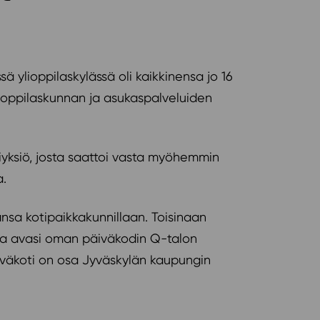
ylioppilaskylässä oli kaikkinensa jo 16
ylioppilaskunnan ja asukaspalveluiden
riyksiö, josta saattoi vasta myöhemmin
a.
ansa kotipaikkakunnillaan. Toisinaan
nta avasi oman päiväkodin Q-talon
iväkoti on osa Jyväskylän kaupungin