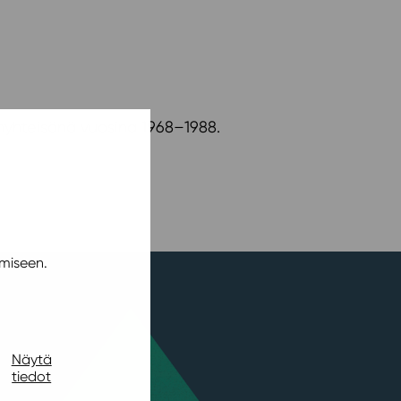
uinyhteisönä vuosina 1968–1988.
miseen.
Näytä
tiedot