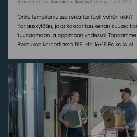
Ajankohtaista
,
Asuminen
,
Kestävä kehitys
/ 4.8.2026
Onko lempifarkuissa reikä tai tuoli vähän rikki
Korjauskylään, joka kokoontuu kerran kuussa k
tuunaamaan ja oppimaan yhdessä! Tapaamme 
Rentukan kerhotilassa 19.8. klo 16-18.⁠⁠Paikalla ei...