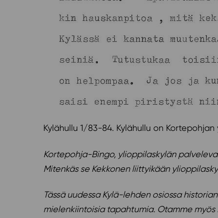
Kylähullu 1/83-84. Kylähullu on Kortepohjan y
Kortepohja-Bingo, ylioppilaskylän palveleva p
Mitenkäs se Kekkonen liittyikään ylioppilas
Tässä uudessa Kylä-lehden osiossa historian
mielenkiintoisia tapahtumia. Otamme myös m