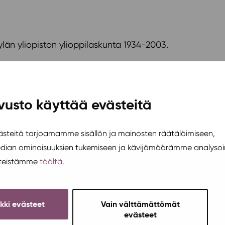
län yliopiston ylioppilaskunta 1934-2003.
demokratiaa: Kortepohjan ylioppilaskylä opiskelija-as
vusto käyttää evästeitä
teitä tarjoamamme sisällön ja mainosten räätälöimiseen,
edian ominaisuuksien tukemiseen ja kävijämäärämme analysoi
steistämme
täältä
.
ikki evästeet
Vain välttämättömät
evästeet