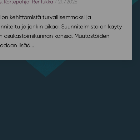
s
,
Kortepohja
,
Rentukka
/ 21.7.2026
on kehittämistä turvallisemmaksi ja
nniteltu jo jonkin aikaa. Suunnitelmista on käyty
n asukastoimikunnan kanssa. Muutostöiden
odaan lisää...