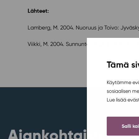
Lähteet:
Lamberg, M. 2004. Nuoruus ja Toivo: Jyväsky
Viikki, M. 2004. Sunnuntaikahveja ja asukas
Tämä si
Käytämme eväs
sosiaalisen m
Lue lisää evä
Salli ka
Ajankohtaista