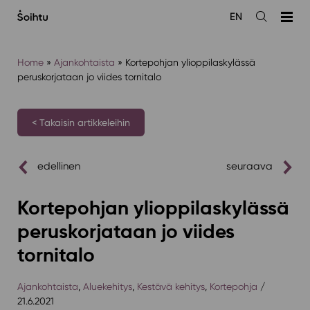
Siirry
EN
sisältöön
Avaa
haku
Home
»
Ajankohtaista
»
Kortepohjan ylioppilaskylässä
peruskorjataan jo viides tornitalo
< Takaisin artikkeleihin
edellinen
seuraava
Kortepohjan ylioppilaskylässä
peruskorjataan jo viides
tornitalo
Ajankohtaista
,
Aluekehitys
,
Kestävä kehitys
,
Kortepohja
/
21.6.2021