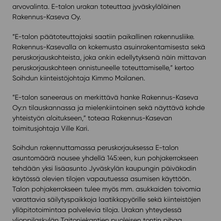
arvovalinta. E-talon urakan toteuttaa jyväskyläläinen
Rakennus-Kaseva Oy.
”E-talon päätoteuttajaksi saatiin paikallinen rakennusliike.
Rakennus-Kasevalla on kokemusta asuinrakentamisesta sekä
peruskorjauskohteista, joka onkin edellytyksenä näin mittavan
peruskorjauskohteen onnistuneelle toteuttamiselle,” kertoo
Soihdun kiinteistöjohtaja Kimmo Moilanen.
”E-talon saneeraus on merkittävä hanke Rakennus-Kaseva
Oy:n tilauskannassa ja mielenkiintoinen sekä näyttävä kohde
yhteistyön aloitukseen,” toteaa Rakennus-Kasevan
toimitusjohtaja Ville Kari
.
Soihdun rakennuttamassa peruskorjauksessa E-talon
asuntomäärä nousee yhdellä 145:een, kun pohjakerrokseen
tehdään yksi lisäasunto Jyväskylän kaupungin päiväkodin
käytössä olevien tilojen vapautuessa asumisen käyttöön.
Talon pohjakerrokseen tulee myös mm. asukkaiden toivomia
varattavia säilytyspaikkoja laatikkopyörille sekä kiinteistöjen
ylläpitotoimintaa palvelevia tiloja. Urakan yhteydessä
ylioppilaskylän Taitoniekantien puoleisen tontin pihaa