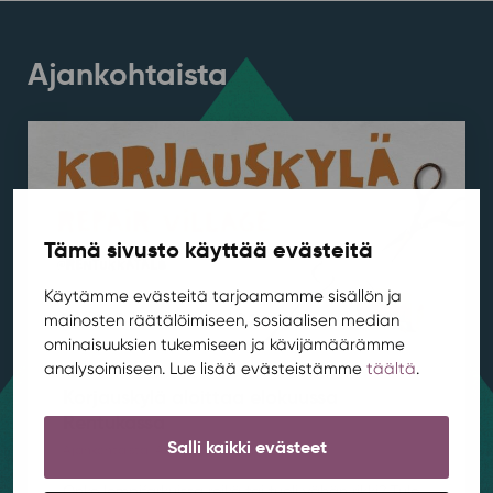
Ajankohtaista
Tämä sivusto käyttää evästeitä
Käytämme evästeitä tarjoamamme sisällön ja
mainosten räätälöimiseen, sosiaalisen median
ominaisuuksien tukemiseen ja kävijämäärämme
analysoimiseen. Lue lisää evästeistämme
täältä
.
Korjauskylä aloittaa elokuussa
Rentukassa
Salli kaikki evästeet
Ajankohtaista
,
Asuminen
,
Kestävä kehitys
/ 4.8.2026
Onko lempifarkuissa reikä tai tuoli vähän rikki? Tule