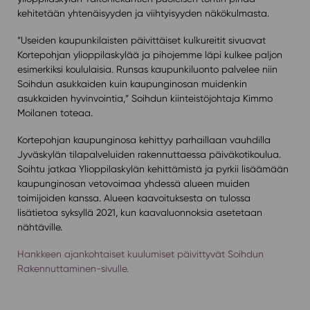
kehitetään yhtenäisyyden ja viihtyisyyden näkökulmasta.
”Useiden kaupunkilaisten päivittäiset kulkureitit sivuavat
Kortepohjan ylioppilaskylää ja pihojemme läpi kulkee paljon
esimerkiksi koululaisia. Runsas kaupunkiluonto palvelee niin
Soihdun asukkaiden kuin kaupunginosan muidenkin
asukkaiden hyvinvointia,” Soihdun kiinteistöjohtaja Kimmo
Moilanen toteaa.
Kortepohjan kaupunginosa kehittyy parhaillaan vauhdilla
Jyväskylän tilapalveluiden rakennuttaessa päiväkotikoulua.
Soihtu jatkaa Ylioppilaskylän kehittämistä ja pyrkii lisäämään
kaupunginosan vetovoimaa yhdessä alueen muiden
toimijoiden kanssa. Alueen kaavoituksesta on tulossa
lisätietoa syksyllä 2021, kun kaavaluonnoksia asetetaan
nähtäville.
Hankkeen ajankohtaiset kuulumiset päivittyvät Soihdun
Rakennuttaminen-sivulle.