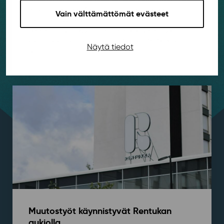
mukaan rentoon Korjauskylään, joka kokoontuu
Vain välttämättömät evästeet
kerran kuussa korjaamaan, tuunaamaan ja
oppimaan yhdessä! Tapaamme ensimmäisen
kerran Rentukan kerhotilassa 19.8. klo 16-18.⁠⁠Paikalla
Näytä tiedot
ei...
Muutostyöt käynnistyvät Rentukan
aukiolla