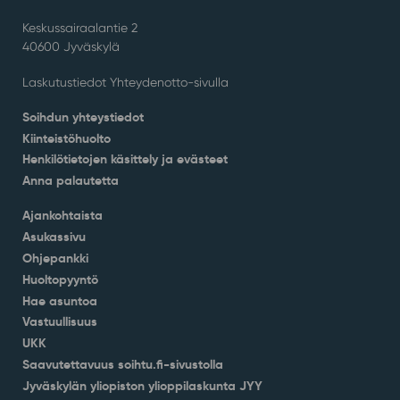
Keskussairaalantie 2
40600 Jyväskylä
Laskutustiedot Yhteydenotto-sivulla
Soihdun yhteystiedot
Kiinteistöhuolto
Henkilötietojen käsittely ja evästeet
Anna palautetta
Ajankohtaista
Asukassivu
Ohjepankki
Huoltopyyntö
Hae asuntoa
Vastuullisuus
UKK
Saavutettavuus soihtu.fi-sivustolla
Jyväskylän yliopiston ylioppilaskunta JYY