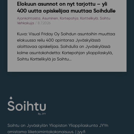
Elokuun asunnot on nyt tarjottu – yli
400 uutta opiskelijaa muuttaa Soihdulle
Ajankohtaista
,
Asuminen
,
Kortepohja
,
Korttelikylä
,
Soihtu
Vehkakuja
/ 8.7.2026
Kuva: Visual Friday Oy Soihdun asuntoihin muuttaa
elokuussa reilu 400 opintonsa Jyväskylässä
aloittavaa opiskelijaa. Soihdulla on Jyväskylässä
kolme asuntokohdetta: Kortepohjan ylioppilaskylä,
Soihtu Korttelikylä ja Soihtu...
Soihtu on Jyväskylän Yliopiston Ylioppilaskunta JYYn
omistama liiketoimintakokonaisuus. |
jyy.fi