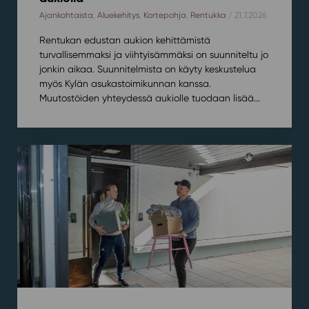
Ajankohtaista
,
Aluekehitys
,
Kortepohja
,
Rentukka
/ 21.7.2026
Rentukan edustan aukion kehittämistä
turvallisemmaksi ja viihtyisämmäksi on suunniteltu jo
jonkin aikaa. Suunnitelmista on käyty keskustelua
myös Kylän asukastoimikunnan kanssa.
Muutostöiden yhteydessä aukiolle tuodaan lisää...