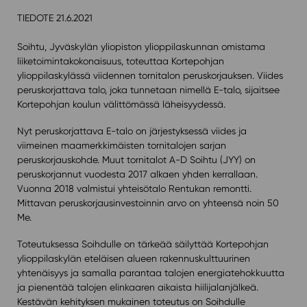
TIEDOTE 21.6.2021
Soihtu, Jyväskylän yliopiston ylioppilaskunnan omistama
liiketoimintakokonaisuus, toteuttaa Kortepohjan
ylioppilaskylässä viidennen tornitalon peruskorjauksen. Viides
peruskorjattava talo, joka tunnetaan nimellä E-talo, sijaitsee
Kortepohjan koulun välittömässä läheisyydessä.
Nyt peruskorjattava E-talo on järjestyksessä viides ja
viimeinen maamerkkimäisten tornitalojen sarjan
peruskorjauskohde. Muut tornitalot A-D Soihtu (JYY) on
peruskorjannut vuodesta 2017 alkaen yhden kerrallaan.
Vuonna 2018 valmistui yhteisötalo Rentukan remontti.
Mittavan peruskorjausinvestoinnin arvo on yhteensä noin 50
Me.
Toteutuksessa Soihdulle on tärkeää säilyttää Kortepohjan
ylioppilaskylän eteläisen alueen rakennuskulttuurinen
yhtenäisyys ja samalla parantaa talojen energiatehokkuutta
ja pienentää talojen elinkaaren aikaista hiilijalanjälkeä.
Kestävän kehityksen mukainen toteutus on Soihdulle