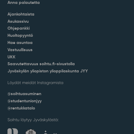
Anna palautetta
Ajankohtaista
Asukassivu
Ohjepankki
Huoltopyyntö
Hae asuntoa
Vastuullisuus
UKK
Saavutettavuus soihtu.fi-sivustolla
Jyväskylän yliopiston ylioppilaskunta JYY
Löydät meidät Instagramista
@soihtuasuminen
@studentunionjyy
@rentukkatalo
Soihtu löytyy Jyväskylästä: