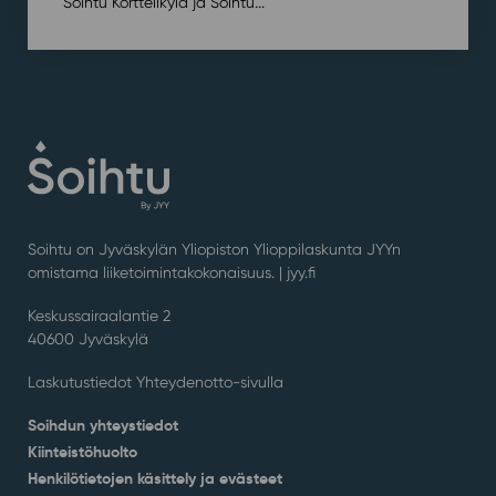
Soihtu Korttelikylä ja Soihtu...
Soihtu on Jyväskylän Yliopiston Ylioppilaskunta JYYn
omistama liiketoimintakokonaisuus. |
jyy.fi
Keskussairaalantie 2
40600 Jyväskylä
Laskutustiedot Yhteydenotto-sivulla
Soihdun yhteystiedot
Kiinteistöhuolto
Henkilötietojen käsittely ja evästeet