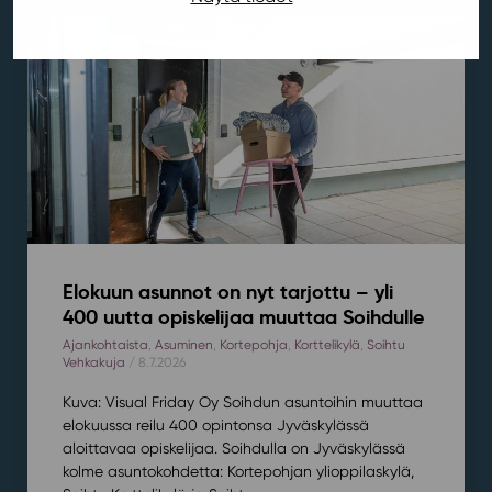
Elokuun asunnot on nyt tarjottu – yli
400 uutta opiskelijaa muuttaa Soihdulle
Ajankohtaista
,
Asuminen
,
Kortepohja
,
Korttelikylä
,
Soihtu
Vehkakuja
/ 8.7.2026
Kuva: Visual Friday Oy Soihdun asuntoihin muuttaa
elokuussa reilu 400 opintonsa Jyväskylässä
aloittavaa opiskelijaa. Soihdulla on Jyväskylässä
kolme asuntokohdetta: Kortepohjan ylioppilaskylä,