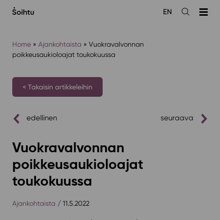
Siirry
EN
sisältöön
Avaa
haku
Home
»
Ajankohtaista
»
Vuokravalvonnan
poikkeusaukioloajat toukokuussa
< Takaisin artikkeleihin
edellinen
seuraava
Vuokravalvonnan
poikkeusaukioloajat
toukokuussa
Ajankohtaista
/ 11.5.2022