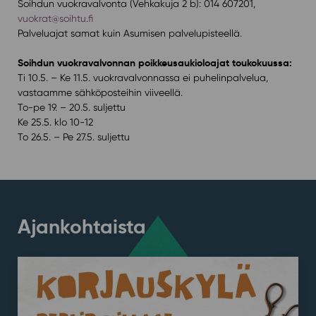
Soihdun vuokravalvonta (Vehkakuja 2 b): 014 607201,
vuokrat@soihtu.fi
Palveluajat samat kuin Asumisen palvelupisteellä.
Soihdun vuokravalvonnan poikkeusaukioloajat toukokuussa:
Ti 10.5. – Ke 11.5. vuokravalvonnassa ei puhelinpalvelua,
vastaamme sähköposteihin viiveellä.
To-pe 19. – 20.5. suljettu
Ke 25.5. klo 10-12
To 26.5. – Pe 27.5. suljettu
Ajankohtaista