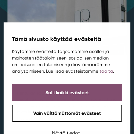
Tämä sivusto käyttää evästeitä
Käytämme evästeitä tarjoamamme sisällön ja
mainosten räätälöimiseen, sosiaalisen median
ominaisuuksien tukemiseen ja kävijämäärämme
Muutostyöt käynnistyvät Rentukan
analysoimiseen. Lue lisää evästeistämme
täältä
.
aukiolla
Ajankohtaista
,
Aluekehitys
,
Kortepohja
,
Rentukka
/ 21.7.2026
Salli kaikki evästeet
Rentukan edustan aukion kehittämistä
turvallisemmaksi ja viihtyisämmäksi on suunniteltu jo
jonkin aikaa. Suunnitelmista on käyty keskustelua
myös Kylän asukastoimikunnan kanssa.
Vain välttämättömät evästeet
Muutostöiden yhteydessä aukiolle tuodaan lisää...
Näytä tiedot