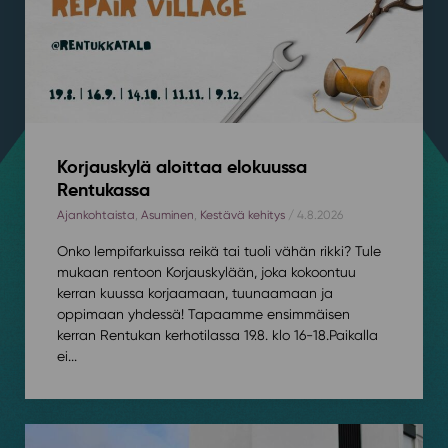
Korjauskylä aloittaa elokuussa
Rentukassa
Ajankohtaista
,
Asuminen
,
Kestävä kehitys
/ 4.8.2026
Onko lempifarkuissa reikä tai tuoli vähän rikki? Tule
mukaan rentoon Korjauskylään, joka kokoontuu
kerran kuussa korjaamaan, tuunaamaan ja
oppimaan yhdessä! Tapaamme ensimmäisen
kerran Rentukan kerhotilassa 19.8. klo 16-18.⁠⁠Paikalla
ei...