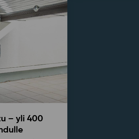
u – yli 400
hdulle