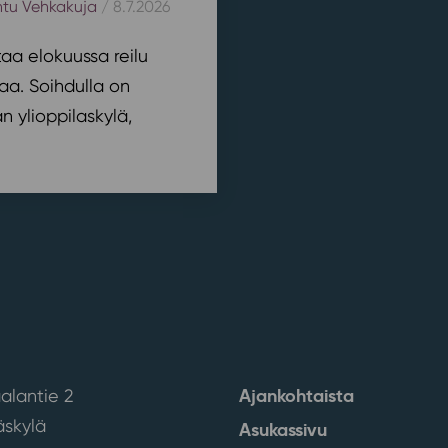
htu Vehkakuja
/ 8.7.2026
aa elokuussa reilu
aa. Soihdulla on
 ylioppilaskylä,
Ajankohtaista
alantie 2
skylä
Asukassivu