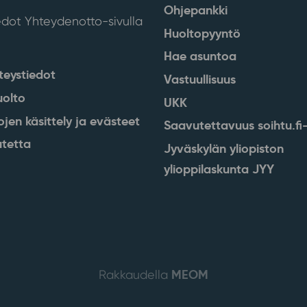
Ohjepankki
edot Yhteydenotto-sivulla
Huoltopyyntö
Hae asuntoa
teystiedot
Vastuullisuus
uolto
UKK
ojen käsittely ja evästeet
Saavutettavuus soihtu.fi-
tetta
Jyväskylän yliopiston
ylioppilaskunta JYY
MEOM
Rakkaudella