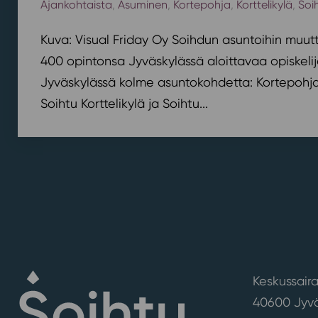
Ajankohtaista
,
Asuminen
,
Kortepohja
,
Korttelikylä
,
Soi
Kuva: Visual Friday Oy Soihdun asuntoihin muutt
400 opintonsa Jyväskylässä aloittavaa opiskelij
Jyväskylässä kolme asuntokohdetta: Kortepohjan
Soihtu Korttelikylä ja Soihtu...
Keskussaira
40600 Jyvä