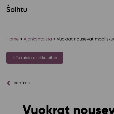
Siirry
sisältöön
Home
»
Ajankohtaista
»
Vuokrat nousevat maaliskuu
< Takaisin artikkeleihin
edellinen
Vuokrat nousev