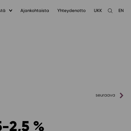
stä
Ajankohtaista
Yhteydenotto
UKK
EN
Avaa
haku
seuraava
5-2,5 %