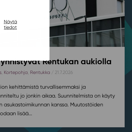
Näytä
tiedot
ynnistyvät Rentukan aukiolla
s
,
Kortepohja
,
Rentukka
/ 21.7.2026
on kehittämistä turvallisemmaksi ja
nniteltu jo jonkin aikaa. Suunnitelmista on käyty
n asukastoimikunnan kanssa. Muutostöiden
odaan lisää...