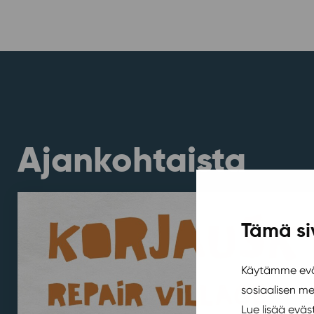
Ajankohtaista
Tämä si
Käytämme eväs
sosiaalisen m
Lue lisää evä