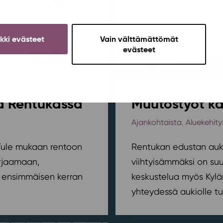
ikki evästeet
Vain välttämättömät
evästeet
sa Rentukassa
Muutostyöt kä
Ajankohtaista
,
Aluekehity
? Tule mukaan rentoon
Rentukan edustan auki
orjaamaan,
viihtyisämmäksi on suu
ensimmäisen kerran
keskustelua myös Kylä
yhteydessä aukiolle tu