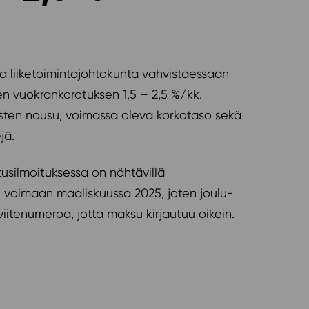
ja liiketoimintajohtokunta vahvistaessaan
n vuokrankorotuksen 1,5 – 2,5 %/kk.
usten nousu, voimassa oleva korkotaso sekä
jä.
usilmoituksessa on nähtävillä
voimaan maaliskuussa 2025, joten joulu-
itenumeroa, jotta maksu kirjautuu oikein.