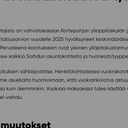
tajisto on vahvistaessaan Kortepohjan ylioppilaskylän 
n talousarvion vuodelle 2025 hyväksyneet keskimääräise
 Perusteena korotukseen ovat yleinen ylläpitokustann
skee kaikkia Soihdun asuntokohteita ja huoneistotyyppe
tuksen sähköpostitse. Henkilökohtaisessa vuokrakorot
me asukkaita huomioimaan, että vuokrankorotus astuu 
 kuin aiemminkin. Vuokraa maksaessa tulee käyttää vi
ei vaihdu.
 muutokset