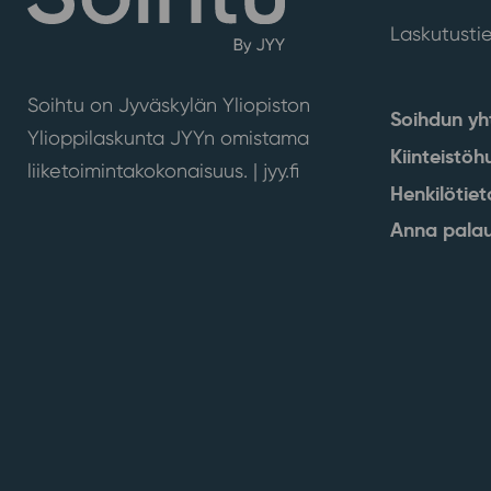
Laskutusti
Soihtu on Jyväskylän Yliopiston
Soihdun yh
Ylioppilaskunta JYYn omistama
Kiinteistöh
liiketoimintakokonaisuus. |
jyy.fi
Henkilötiet
Anna palau