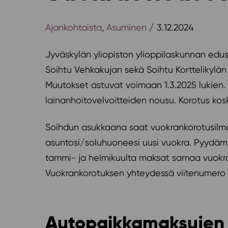
Ajankohtaista
,
Asuminen
/ 3.12.2024
Jyväskylän yliopiston ylioppilaskunnan edus
Soihtu Vehkakujan sekä Soihtu Korttelikylä
Muutokset astuvat voimaan 1.3.2025 lukien.
lainanhoitovelvoitteiden nousu. Korotus ko
Soihdun asukkaana saat vuokrankorotusilmoi
asuntosi/soluhuoneesi uusi vuokra. Pyydäm
tammi- ja helmikuulta maksat samaa vuokraa
Vuokrankorotuksen yhteydessä viitenumero 
Autopaikkamaksujen