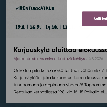
Salli ka
Korjauskylä aloittaa elokuus
Ajankohtaista
,
Asuminen
,
Kestävä kehitys
/ 4.8.2026
Onko lempifarkuissa reikä tai tuoli vähän rikki
Korjauskylään, joka kokoontuu kerran kuussa k
tuunaamaan ja oppimaan yhdessä! Tapaamme 
Rentukan kerhotilassa 19.8. klo 16-18.⁠⁠Paikalla ei...