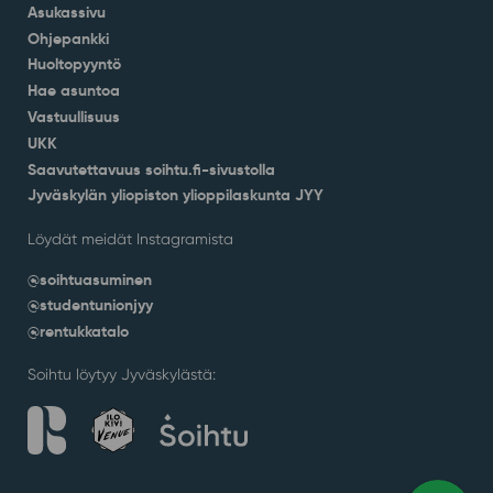
Asukassivu
Ohjepankki
Huoltopyyntö
Hae asuntoa
Vastuullisuus
UKK
Saavutettavuus soihtu.fi-sivustolla
Jyväskylän yliopiston ylioppilaskunta JYY
Löydät meidät Instagramista
@soihtuasuminen
@studentunionjyy
@rentukkatalo
Soihtu löytyy Jyväskylästä: