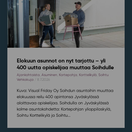
Elokuun asunnot on nyt tarjottu – yli
400 uutta opiskelijaa muuttaa Soihdulle
Ajankohtaista
,
Asuminen
,
Kortepohja
,
Korttelikylä
,
Soihtu
Vehkakuja
/ 8.7.2026
Kuva: Visual Friday Oy Soihdun asuntoihin muuttaa
elokuussa reilu 400 opintonsa Jyväskylässä
aloittavaa opiskelijaa. Soihdulla on Jyväskylässä
kolme asuntokohdetta: Kortepohjan ylioppilaskylä,
Soihtu Korttelikylä ja Soihtu...