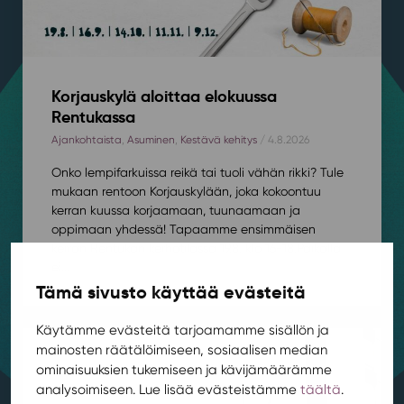
Korjauskylä aloittaa elokuussa
Rentukassa
Ajankohtaista
,
Asuminen
,
Kestävä kehitys
/ 4.8.2026
Onko lempifarkuissa reikä tai tuoli vähän rikki? Tule
mukaan rentoon Korjauskylään, joka kokoontuu
kerran kuussa korjaamaan, tuunaamaan ja
oppimaan yhdessä! Tapaamme ensimmäisen
kerran Rentukan kerhotilassa 19.8. klo 16-18.⁠⁠Paikalla
ei...
Tämä sivusto käyttää evästeitä
Käytämme evästeitä tarjoamamme sisällön ja
mainosten räätälöimiseen, sosiaalisen median
ominaisuuksien tukemiseen ja kävijämäärämme
analysoimiseen. Lue lisää evästeistämme
täältä
.