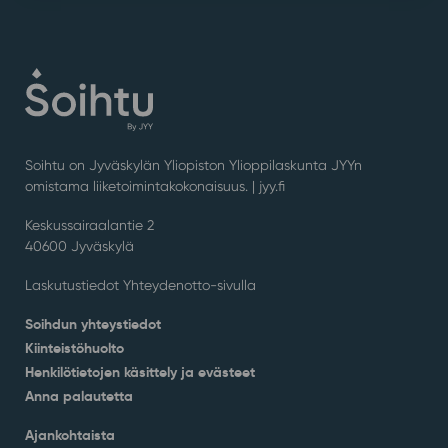
Soihtu on Jyväskylän Yliopiston Ylioppilaskunta JYYn
omistama liiketoimintakokonaisuus. |
jyy.fi
Keskussairaalantie 2
40600 Jyväskylä
Laskutustiedot Yhteydenotto-sivulla
Soihdun yhteystiedot
Kiinteistöhuolto
Henkilötietojen käsittely ja evästeet
Anna palautetta
Ajankohtaista