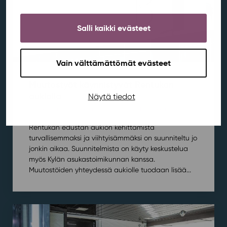
Salli kaikki evästeet
Vain välttämättömät evästeet
Muutostyöt käynnistyvät Rentukan
aukiolla
Näytä tiedot
Ajankohtaista
,
Aluekehitys
,
Kortepohja
,
Rentukka
/ 21.7.2026
Rentukan edustan aukion kehittämistä
turvallisemmaksi ja viihtyisämmäksi on suunniteltu jo
jonkin aikaa. Suunnitelmista on käyty keskustelua
myös Kylän asukastoimikunnan kanssa.
Muutostöiden yhteydessä aukiolle tuodaan lisää...