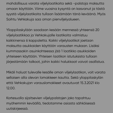
mahdollisuus varata viljelylaatikoita sekä -palstoja maksutta
omaan käyttöön. Viime vuosina kysyntä on kasvanut ja tästä
syystä viljelylaatikoita tullaan lisäämään tänä keväänä. Myös
Soihtu Vehkakuja saa oman pienviljelyalueen.⁠
Ylioppilaskylään saadaan kesään mennessä yhteensä 20
viljelylaatikkoa ja Vehkakujalle laatikoita valmistuu
kaikkinensa 6 kappaletta. Kaikki viljelylaatikot jaetaan
maksutta asukkaiden käyttöön varausten mukaan. Lisäksi
kummassakin asuinkohteessa jää 1 laatikko asukkaiden
yhteiseen käyttöön. Yhteisen laatikon istutuksista tullaan
järjestämään talkoot, joihin kaikki halukkaat voivat osallistua.
Mikäli haluat tulevalle kesälle oman viljelylaatikon, voit varata
sellaisen alla olevan lomakkeen kautta. Sekä ylioppilaskylän
että Vehkakujan varauslomakkeet avautuvat 15.3.2021 klo
12.00.
Kortesuolla sijaitsevien viljelypalstojen jako tapahtuu
myöhemmin keväällä, tiedotamme asiasta sähköisessä
uutiskirjeessä.