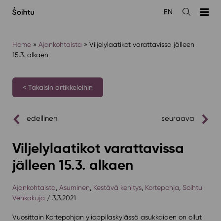
Siirry
EN
sisältöön
Avaa
haku
Home
»
Ajankohtaista
»
Viljelylaatikot varattavissa jälleen
15.3. alkaen
< Takaisin artikkeleihin
edellinen
seuraava
Viljelylaatikot varattavissa
jälleen 15.3. alkaen
Ajankohtaista
,
Asuminen
,
Kestävä kehitys
,
Kortepohja
,
Soihtu
Vehkakuja
/ 3.3.2021
Vuosittain Kortepohjan ylioppilaskylässä asukkaiden on ollut