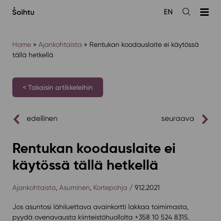
Siirry
EN
sisältöön
Avaa
haku
Home
»
Ajankohtaista
»
Rentukan koodauslaite ei käytössä
tällä hetkellä
< Takaisin artikkeleihin
edellinen
seuraava
Rentukan koodauslaite ei
käytössä tällä hetkellä
Ajankohtaista
,
Asuminen
,
Kortepohja
/ 9.12.2021
Jos asuntosi lähiluettava avainkortti lakkaa toimimasta,
pyydä ovenavausta kiinteistöhuollolta +358 10 524 8315.