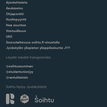
Ajankohtaista
Asukassivu
Ohjepankki
Huoltopyyntö
Hae asuntoa
Vastuullisuus
UKK
Saavutettavuus soihtu.fi-sivustolla
Jyväskylän yliopiston ylioppilaskunta JYY
Löydät meidät Instagramista
@soihtuasuminen
@studentunionjyy
@rentukkatalo
Soihtu löytyy Jyväskylästä: