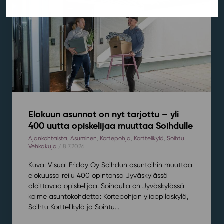
Elokuun asunnot on nyt tarjottu – yli
400 uutta opiskelijaa muuttaa Soihdulle
Ajankohtaista
,
Asuminen
,
Kortepohja
,
Korttelikylä
,
Soihtu
Vehkakuja
/ 8.7.2026
Kuva: Visual Friday Oy Soihdun asuntoihin muuttaa
elokuussa reilu 400 opintonsa Jyväskylässä
aloittavaa opiskelijaa. Soihdulla on Jyväskylässä
kolme asuntokohdetta: Kortepohjan ylioppilaskylä,
Soihtu Korttelikylä ja Soihtu...