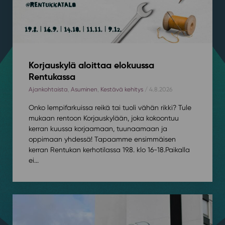
Korjauskylä aloittaa elokuussa
Rentukassa
Ajankohtaista
,
Asuminen
,
Kestävä kehitys
/ 4.8.2026
Onko lempifarkuissa reikä tai tuoli vähän rikki? Tule
mukaan rentoon Korjauskylään, joka kokoontuu
kerran kuussa korjaamaan, tuunaamaan ja
oppimaan yhdessä! Tapaamme ensimmäisen
kerran Rentukan kerhotilassa 19.8. klo 16-18.⁠⁠Paikalla
ei...