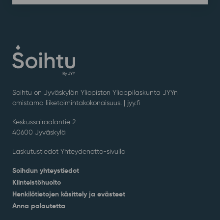
Soihtu on Jyväskylän Yliopiston Ylioppilaskunta JYYn
omistama liiketoimintakokonaisuus. |
jyy.fi
Keskussairaalantie 2
40600 Jyväskylä
Laskutustiedot Yhteydenotto-sivulla
Soihdun yhteystiedot
Kiinteistöhuolto
Henkilötietojen käsittely ja evästeet
Anna palautetta