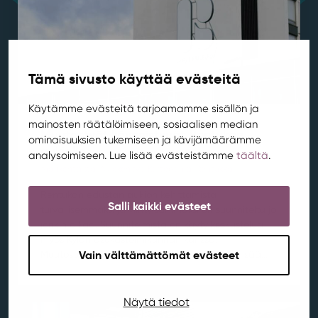
Tämä sivusto käyttää evästeitä
Käytämme evästeitä tarjoamamme sisällön ja
mainosten räätälöimiseen, sosiaalisen median
Muutostyöt käynnistyvät Rentukan
ominaisuuksien tukemiseen ja kävijämäärämme
aukiolla
analysoimiseen. Lue lisää evästeistämme
täältä
.
Ajankohtaista
,
Aluekehitys
,
Kortepohja
,
Rentukka
/ 21.7.2026
Rentukan edustan aukion kehittämistä
Salli kaikki evästeet
turvallisemmaksi ja viihtyisämmäksi on suunniteltu jo
jonkin aikaa. Suunnitelmista on käyty keskustelua
myös Kylän asukastoimikunnan kanssa.
Vain välttämättömät evästeet
Muutostöiden yhteydessä aukiolle tuodaan lisää...
Näytä tiedot