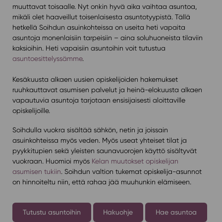
muuttavat toisaalle. Nyt onkin hyvä aika vaihtaa asuntoa,
mikäli olet haaveillut toisenlaisesta asuntotyypistä. Tällä
hetkellä Soihdun asuinkohteissa on useita heti vapaita
asuntoja monenlaisiin tarpeisiin – aina soluhuoneista tilaviin
kaksioihin. Heti vapaisiin asuntoihin voit tutustua
asuntoesittelyssämme
.
Kesäkuusta alkaen uusien opiskelijoiden hakemukset
ruuhkauttavat asumisen palvelut ja heinä-elokuusta alkaen
vapautuvia asuntoja tarjotaan ensisijaisesti aloittaville
opiskelijoille.
Soihdulla vuokra sisältää sähkön, netin ja joissain
asuinkohteissa myös veden. Myös useat yhteiset tilat ja
pyykkitupien sekä yleisten saunavuorojen käyttö sisältyvät
vuokraan. Huomioi myös
Kelan muutokset opiskelijan
asumisen tukiin
. Soihdun valtion tukemat opiskelija-asunnot
on hinnoiteltu niin, että rahaa jää muuhunkin elämiseen.
Tutustu asuntoihin
Hakuohje
Hae asuntoa