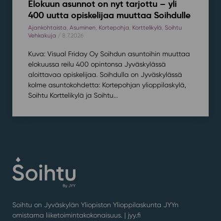
Elokuun asunnot on nyt tarjottu – yli
400 uutta opiskelijaa muuttaa Soihdulle
Ajankohtaista
,
Asuminen
,
Kortepohja
,
Korttelikylä
,
Soihtu
Vehkakuja
/ 8.7.2026
Kuva: Visual Friday Oy Soihdun asuntoihin muuttaa
elokuussa reilu 400 opintonsa Jyväskylässä
aloittavaa opiskelijaa. Soihdulla on Jyväskylässä
kolme asuntokohdetta: Kortepohjan ylioppilaskylä,
Soihtu Korttelikylä ja Soihtu...
Soihtu on Jyväskylän Yliopiston Ylioppilaskunta JYYn
omistama liiketoimintakokonaisuus. |
jyy.fi