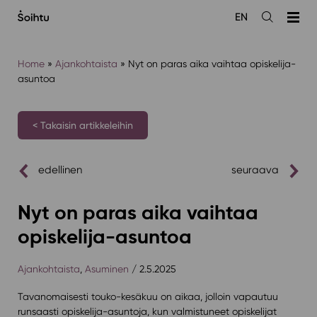
Siirry
EN
sisältöön
Avaa
haku
Home
»
Ajankohtaista
»
Nyt on paras aika vaihtaa opiskelija-
asuntoa
< Takaisin artikkeleihin
edellinen
seuraava
Nyt on paras aika vaihtaa
opiskelija-asuntoa
Ajankohtaista
,
Asuminen
/ 2.5.2025
Tavanomaisesti touko-kesäkuu on aikaa, jolloin vapautuu
runsaasti opiskelija-asuntoja, kun valmistuneet opiskelijat