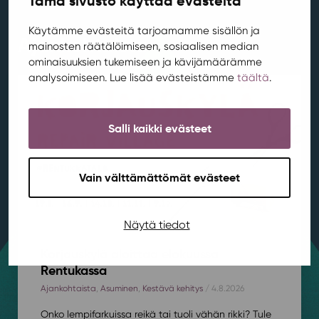
Tämä sivusto käyttää evästeitä
Käytämme evästeitä tarjoamamme sisällön ja
Ajankohtaista
mainosten räätälöimiseen, sosiaalisen median
ominaisuuksien tukemiseen ja kävijämäärämme
analysoimiseen. Lue lisää evästeistämme
täältä
.
Salli kaikki evästeet
Vain välttämättömät evästeet
Näytä tiedot
Korjauskylä aloittaa elokuussa
Rentukassa
Ajankohtaista
,
Asuminen
,
Kestävä kehitys
/ 4.8.2026
Onko lempifarkuissa reikä tai tuoli vähän rikki? Tule