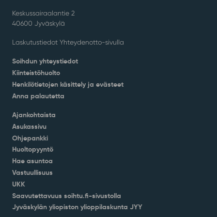
Keskussairaalantie 2
40600 Jyväskylä
Laskutustiedot Yhteydenotto-sivulla
Soihdun yhteystiedot
Kiinteistöhuolto
Henkilötietojen käsittely ja evästeet
Anna palautetta
Ajankohtaista
Asukassivu
Ohjepankki
Huoltopyyntö
Hae asuntoa
Vastuullisuus
UKK
Saavutettavuus soihtu.fi-sivustolla
Jyväskylän yliopiston ylioppilaskunta JYY