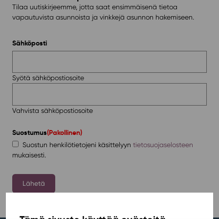
Tilaa uutiskirjeemme, jotta saat ensimmäisenä tietoa
vapautuvista asunnoista ja vinkkejä asunnon hakemiseen.
Sähköposti
Syötä sähköpostiosoite
Vahvista sähköpostiosoite
Suostumus
(Pakollinen)
Suostun henkilötietojeni käsittelyyn
tietosuojaselosteen
mukaisesti.