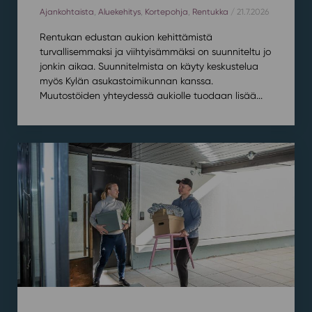
Ajankohtaista
,
Aluekehitys
,
Kortepohja
,
Rentukka
/ 21.7.2026
Rentukan edustan aukion kehittämistä
turvallisemmaksi ja viihtyisämmäksi on suunniteltu jo
jonkin aikaa. Suunnitelmista on käyty keskustelua
myös Kylän asukastoimikunnan kanssa.
Muutostöiden yhteydessä aukiolle tuodaan lisää...