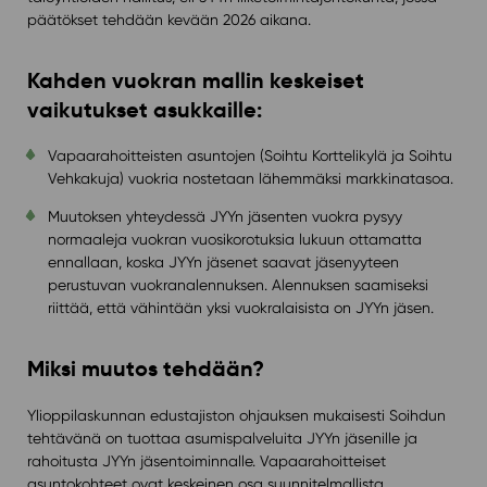
päätökset tehdään kevään 2026 aikana.
Kahden vuokran mallin keskeiset
vaikutukset asukkaille:
Vapaarahoitteisten asuntojen (Soihtu Korttelikylä ja Soihtu
Vehkakuja) vuokria nostetaan lähemmäksi markkinatasoa.
Muutoksen yhteydessä JYYn jäsenten vuokra pysyy
normaaleja vuokran vuosikorotuksia lukuun ottamatta
ennallaan, koska JYYn jäsenet saavat jäsenyyteen
perustuvan vuokranalennuksen. Alennuksen saamiseksi
riittää, että vähintään yksi vuokralaisista on JYYn jäsen.
Miksi muutos tehdään?
Ylioppilaskunnan edustajiston ohjauksen mukaisesti Soihdun
tehtävänä on tuottaa asumispalveluita JYYn jäsenille ja
rahoitusta JYYn jäsentoiminnalle. Vapaarahoitteiset
asuntokohteet ovat keskeinen osa suunnitelmallista