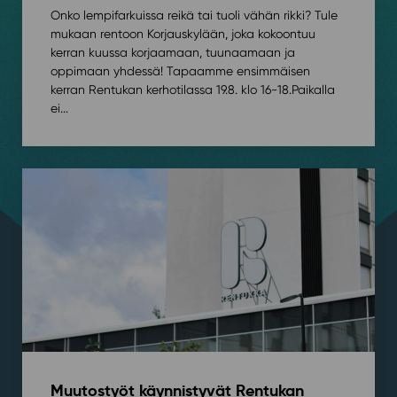
Onko lempifarkuissa reikä tai tuoli vähän rikki? Tule
mukaan rentoon Korjauskylään, joka kokoontuu
kerran kuussa korjaamaan, tuunaamaan ja
oppimaan yhdessä! Tapaamme ensimmäisen
kerran Rentukan kerhotilassa 19.8. klo 16-18.⁠⁠Paikalla
ei...
Muutostyöt käynnistyvät Rentukan