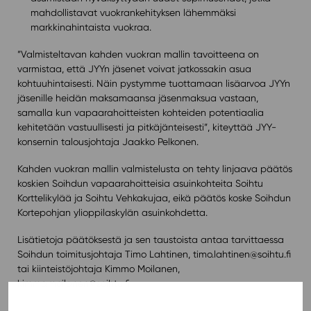
mahdollistavat vuokrankehityksen lähemmäksi
markkinahintaista vuokraa.
”Valmisteltavan kahden vuokran mallin tavoitteena on
varmistaa, että JYYn jäsenet voivat jatkossakin asua
kohtuuhintaisesti. Näin pystymme tuottamaan lisäarvoa JYYn
jäsenille heidän maksamaansa jäsenmaksua vastaan,
samalla kun vapaarahoitteisten kohteiden potentiaalia
kehitetään vastuullisesti ja pitkäjänteisesti”, kiteyttää JYY-
konsernin talousjohtaja Jaakko Pelkonen.
Kahden vuokran mallin valmistelusta on tehty linjaava päätös
koskien Soihdun vapaarahoitteisia asuinkohteita Soihtu
Korttelikylää ja Soihtu Vehkakujaa, eikä päätös koske Soihdun
Kortepohjan ylioppilaskylän asuinkohdetta.
Lisätietoja päätöksestä ja sen taustoista antaa tarvittaessa
Soihdun toimitusjohtaja Timo Lahtinen, timo.lahtinen@soihtu.fi
tai kiinteistöjohtaja Kimmo Moilanen,
kimmo.moilanen@soihtu.fi