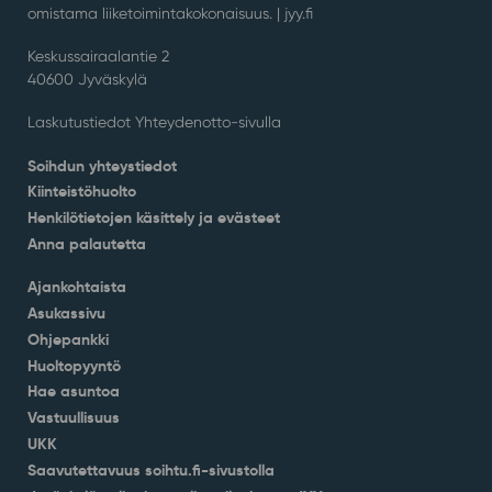
omistama liiketoimintakokonaisuus. |
jyy.fi
Keskussairaalantie 2
40600 Jyväskylä
Laskutustiedot Yhteydenotto-sivulla
Soihdun yhteystiedot
Kiinteistöhuolto
Henkilötietojen käsittely ja evästeet
Anna palautetta
Ajankohtaista
Asukassivu
Ohjepankki
Huoltopyyntö
Hae asuntoa
Vastuullisuus
UKK
Saavutettavuus soihtu.fi-sivustolla