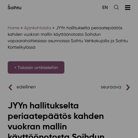
Siirry
EN
sisältöön
Avaa
haku
Home
»
Ajankohtaista
»
JYYn hallitukselta periaatepäätös
kahden vuokran mallin käyttöönotosta Soihdun
vapaarahoitteisissa asunnoissa Soihtu Vehkakujalla ja Soihtu
Korttelikylässä
< Takaisin artikkeleihin
edellinen
seuraava
JYYn hallitukselta
periaatepäätös kahden
vuokran mallin
käyttöönotosta Soihdun