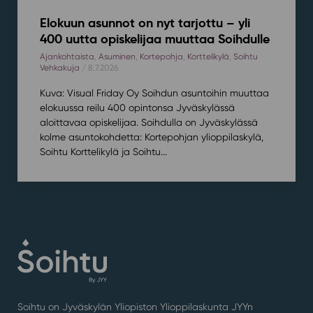
Elokuun asunnot on nyt tarjottu – yli
400 uutta opiskelijaa muuttaa Soihdulle
Ajankohtaista
,
Asuminen
,
Kortepohja
,
Korttelikylä
,
Soihtu
Vehkakuja
/ 8.7.2026
Kuva: Visual Friday Oy Soihdun asuntoihin muuttaa
elokuussa reilu 400 opintonsa Jyväskylässä
aloittavaa opiskelijaa. Soihdulla on Jyväskylässä
kolme asuntokohdetta: Kortepohjan ylioppilaskylä,
Soihtu Korttelikylä ja Soihtu...
Soihtu on Jyväskylän Yliopiston Ylioppilaskunta JYYn