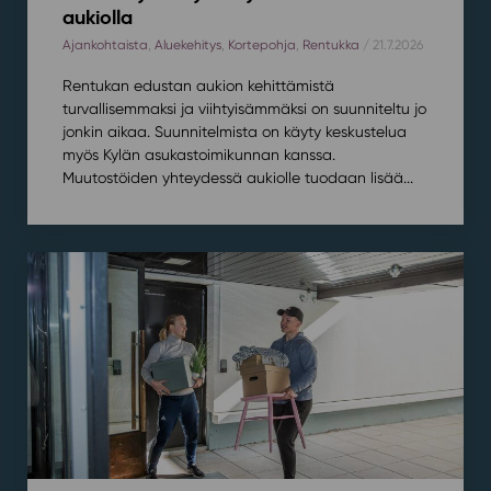
aukiolla
Ajankohtaista
,
Aluekehitys
,
Kortepohja
,
Rentukka
/ 21.7.2026
Rentukan edustan aukion kehittämistä
turvallisemmaksi ja viihtyisämmäksi on suunniteltu jo
jonkin aikaa. Suunnitelmista on käyty keskustelua
myös Kylän asukastoimikunnan kanssa.
Muutostöiden yhteydessä aukiolle tuodaan lisää...