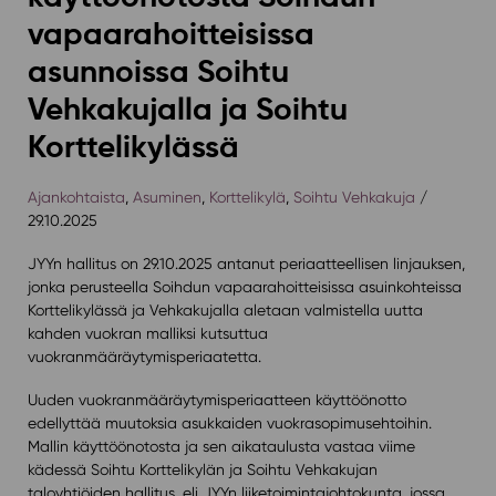
vapaarahoitteisissa
asunnoissa Soihtu
Vehkakujalla ja Soihtu
Korttelikylässä
Ajankohtaista
,
Asuminen
,
Korttelikylä
,
Soihtu Vehkakuja
/
29.10.2025
JYYn hallitus on 29.10.2025 antanut periaatteellisen linjauksen,
jonka perusteella Soihdun vapaarahoitteisissa asuinkohteissa
Korttelikylässä ja Vehkakujalla aletaan valmistella uutta
kahden vuokran malliksi kutsuttua
vuokranmääräytymisperiaatetta.
Uuden vuokranmääräytymisperiaatteen käyttöönotto
edellyttää muutoksia asukkaiden vuokrasopimusehtoihin.
Mallin käyttöönotosta ja sen aikataulusta vastaa viime
kädessä Soihtu Korttelikylän ja Soihtu Vehkakujan
taloyhtiöiden hallitus, eli JYYn liiketoimintajohtokunta, jossa