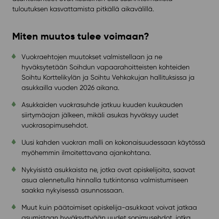
tuloutuksen kasvattamista pitkällä aikavälillä.
Miten muutos tulee voimaan?
Vuokraehtojen muutokset valmistellaan ja ne
hyväksytetään Soihdun vapaarahoitteisten kohteiden
Soihtu Korttelikylän ja Soihtu Vehkakujan hallituksissa ja
asukkailla vuoden 2026 aikana.
Asukkaiden vuokrasuhde jatkuu kuuden kuukauden
siirtymäajan jälkeen, mikäli asukas hyväksyy uudet
vuokrasopimusehdot.
Uusi kahden vuokran malli on kokonaisuudessaan käytössä
myöhemmin ilmoitettavana ajankohtana.
Nykyisistä asukkaista ne, jotka ovat opiskelijoita, saavat
asua alennetulla hinnalla tutkintonsa valmistumiseen
saakka nykyisessä asunnossaan.
Muut kuin päätoimiset opiskelija-asukkaat voivat jatkaa
asumistaan hyväksyttyään uudet sopimusehdot, jotka