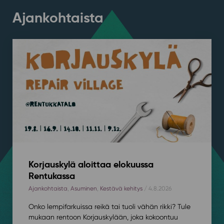
Ajankohtaista
Korjauskylä aloittaa elokuussa
Rentukassa
Ajankohtaista
,
Asuminen
,
Kestävä kehitys
/ 4.8.2026
Onko lempifarkuissa reikä tai tuoli vähän rikki? Tule
mukaan rentoon Korjauskylään, joka kokoontuu