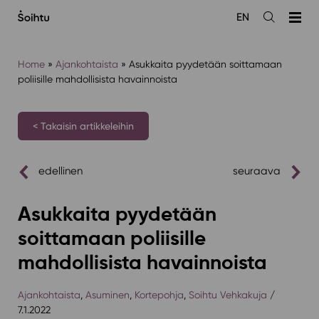
Siirry
EN
sisältöön
Avaa
haku
Home
»
Ajankohtaista
»
Asukkaita pyydetään soittamaan
poliisille mahdollisista havainnoista
< Takaisin artikkeleihin
edellinen
seuraava
Asukkaita pyydetään
soittamaan poliisille
mahdollisista havainnoista
Ajankohtaista
,
Asuminen
,
Kortepohja
,
Soihtu Vehkakuja
/
7.1.2022