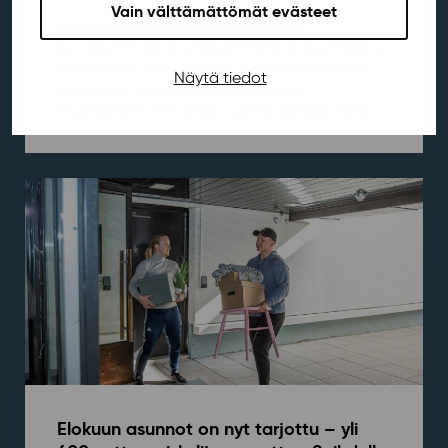
Vain välttämättömät evästeet
Rentukan edustan aukion kehittämistä
turvallisemmaksi ja viihtyisämmäksi on suunniteltu jo
jonkin aikaa. Suunnitelmista on käyty keskustelua
Näytä tiedot
myös Kylän asukastoimikunnan kanssa.
Muutostöiden yhteydessä aukiolle tuodaan lisää...
Elokuun asunnot on nyt tarjottu – yli