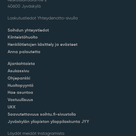
40600 Jyväskylä
Laskutustiedot Yhteydenotto-sivulla
Soihdun yhteystiedot
Kiinteistöhuolto
Henkilötietojen käsittely ja evästeet
Anna palautetta
Ajankohtaista
Asukassivu
Ohjepankki
Huoltopyyntö
Hae asuntoa
Vastuullisuus
UKK
Saavutettavuus soihtu.fi-sivustolla
Jyväskylän yliopiston ylioppilaskunta JYY
Löydät meidät Instagramista