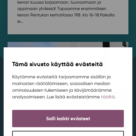
kerran kuussa korjaamaan, tuunaamaan ja
oppimaan yhdessä! Tapaamme ensimmäisen
kerran Rentukan kerhotilassa 19.8. klo 16-18.⁠⁠Paikalla
ei...
Tämä sivusto käyttää evästeitä
Käytämme evästeitä tarjoamamme sisällön ja
mainosten räätälöimiseen, sosiaalisen median
ominaisuuksien tukemiseen ja kävijämäärämme
analysoimiseen. Lue lisää evästeistämme
täältä
.
Muutostyöt käynnistyvät Rentukan
Salli kaikki evästeet
aukiolla
Ajankohtaista
,
Aluekehitys
,
Kortepohja
,
Rentukka
/ 21.7.2026