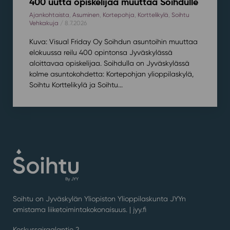
400 uutta opiskelijaa muuttaa Soihdulle
Ajankohtaista
,
Asuminen
,
Kortepohja
,
Korttelikylä
,
Soihtu
Vehkakuja
/ 8.7.2026
Kuva: Visual Friday Oy Soihdun asuntoihin muuttaa
elokuussa reilu 400 opintonsa Jyväskylässä
aloittavaa opiskelijaa. Soihdulla on Jyväskylässä
kolme asuntokohdetta: Kortepohjan ylioppilaskylä,
Soihtu Korttelikylä ja Soihtu...
Soihtu on Jyväskylän Yliopiston Ylioppilaskunta JYYn
omistama liiketoimintakokonaisuus. |
jyy.fi
Keskussairaalantie 2