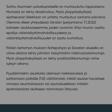
Soihtu Asumisen palvelupisteelle on murtauduttu loppiaisena.
Murrosta on tehty rikosilmoitus. Myös ylioppilaskylässä
sijaitsevaan liiketilaan on yritetty murtautua samana päivänä.
Olemme olleet yhteydessä tänään (perjantaina 7.1.2022)
kolmeen asukkaaseemme, joiden avaimiin liittyi murron osalta
epäilys väärinkäyttömahdollisuudesta ja
väärinkäyttömahdollisuudet on saatu kumottua.
Poliisin kertoman mukaan Kortepohjan ja Savelan alueella on
viime aikoina tehty joihinkin taloyhtiöihin häkkivarastomurtoja.
Myös ylioppilaskylässä on tehty postilaatikkomurtoja viime
syksyn aikana.
Pyydämmekin asukkaita olemaan tarkkaavaisia ja
soittamaan poliisille (112) välittömästi, mikäli asukas havaitsee
omassa asuintalossaan tai asuinalueellaan mitään
epämääräistä rikolliseen toimintaan liittyvää.