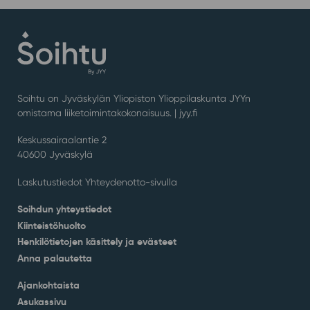
Soihtu on Jyväskylän Yliopiston Ylioppilaskunta JYYn
omistama liiketoimintakokonaisuus. |
jyy.fi
Keskussairaalantie 2
40600 Jyväskylä
Laskutustiedot Yhteydenotto-sivulla
Soihdun yhteystiedot
Kiinteistöhuolto
Henkilötietojen käsittely ja evästeet
Anna palautetta
Ajankohtaista
Asukassivu