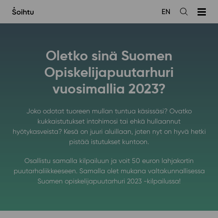
Siirry
EN
sisältöön
Avaa
haku
Oletko sinä Suomen
Opiskelijapuutarhuri
vuosimallia 2023?
Joko odotat tuoreen mullan tuntua käsissäsi? Ovatko
kukkaistutukset intohimosi tai ehkä hullaannut
hyötykasveista? Kesä on juuri aluillaan, joten nyt on hyvä hetki
pistää istutukset kuntoon.
Osallistu samalla kilpailuun ja voit 50 euron lahjakortin
puutarhaliikkeeseen. Samalla olet mukana valtakunnallisessa
Suomen opiskelijapuutarhuri 2023 -kilpailussa!