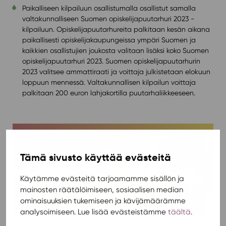
Paikalliseen kilpailuun osallistumalla osallistut samalla
valtakunnalliseen Suomen opiskelijapuutarhuri 2023 -
kilpailuun. Opiskelijapuutarhureita palkitaan kesän aikana
paikallisesti opiskelijakaupungeissa ympäri Suomen ja
kaikkien osallistujien joukosta valitaan lisäksi koko Suomen
opiskelijapuutarhuri 2023. Suomen opiskelijapuutarhurin
2023 valitsee ammattiraati ja voittaja julkistetaan elokuun
loppuun mennessä. Valtakunnallisen kilpailun voittaja
palkitaan 200 euron lahjakortilla puutarhaliikkeeseen.
Tämä sivusto käyttää evästeitä
Käytämme evästeitä tarjoamamme sisällön ja
mainosten räätälöimiseen, sosiaalisen median
ominaisuuksien tukemiseen ja kävijämäärämme
analysoimiseen. Lue lisää evästeistämme
täältä
.