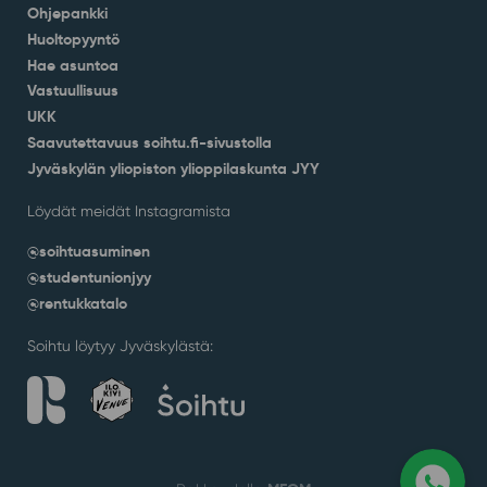
Ohjepankki
Huoltopyyntö
Hae asuntoa
Vastuullisuus
UKK
Saavutettavuus soihtu.fi-sivustolla
Jyväskylän yliopiston ylioppilaskunta JYY
Löydät meidät Instagramista
@soihtuasuminen
@studentunionjyy
@rentukkatalo
Soihtu löytyy Jyväskylästä: