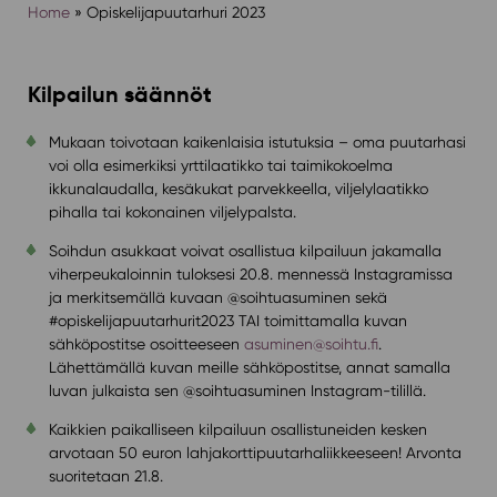
Home
»
Opiskelijapuutarhuri 2023
Kilpailun säännöt
Mukaan toivotaan kaikenlaisia istutuksia – oma puutarhasi
voi olla esimerkiksi yrttilaatikko tai taimikokoelma
ikkunalaudalla, kesäkukat parvekkeella, viljelylaatikko
pihalla tai kokonainen viljelypalsta.
Soihdun asukkaat voivat osallistua kilpailuun jakamalla
viherpeukaloinnin tuloksesi 20.8. mennessä Instagramissa
ja merkitsemällä kuvaan @soihtuasuminen sekä
#opiskelijapuutarhurit2023 TAI toimittamalla kuvan
sähköpostitse osoitteeseen
asuminen@soihtu.fi
.
Lähettämällä kuvan meille sähköpostitse, annat samalla
luvan julkaista sen @soihtuasuminen Instagram-tilillä.
Kaikkien paikalliseen kilpailuun osallistuneiden kesken
arvotaan 50 euron lahjakorttipuutarhaliikkeeseen! Arvonta
suoritetaan 21.8.