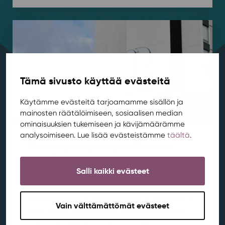
Tämä sivusto käyttää evästeitä
Käytämme evästeitä tarjoamamme sisällön ja
mainosten räätälöimiseen, sosiaalisen median
ominaisuuksien tukemiseen ja kävijämäärämme
analysoimiseen. Lue lisää evästeistämme
täältä
.
Muutostyöt käynnistyvät Rentukan
aukiolla
Salli kaikki evästeet
Ajankohtaista
,
Aluekehitys
,
Kortepohja
,
Rentukka
/ 21.7.2026
Rentukan edustan aukion kehittämistä
turvallisemmaksi ja viihtyisämmäksi on suunniteltu jo
Vain välttämättömät evästeet
jonkin aikaa. Suunnitelmista on käyty keskustelua
myös Kylän asukastoimikunnan kanssa.