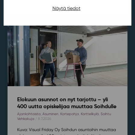
Muutostöiden yhteydessä aukiolle tuodaan lisää...
Näytä tiedot
Elokuun asunnot on nyt tarjottu – yli
400 uutta opiskelijaa muuttaa Soihdulle
Ajankohtaista
,
Asuminen
,
Kortepohja
,
Korttelikylä
,
Soihtu
Vehkakuja
/ 8.7.2026
Kuva: Visual Friday Oy Soihdun asuntoihin muuttaa