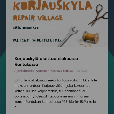
Korjauskylä aloittaa elokuussa
Rentukassa
Ajankohtaista
,
Asuminen
,
Kestävä kehitys
/ 4.8.2026
Onko lempifarkuissa reikä tai tuoli vähän rikki? Tule
mukaan rentoon Korjauskylään, joka kokoontuu
kerran kuussa korjaamaan, tuunaamaan ja
oppimaan yhdessä! Tapaamme ensimmäisen
kerran Rentukan kerhotilassa 19.8. klo 16-18.⁠⁠Paikalla
ei...