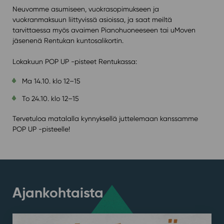
Neuvomme asumiseen, vuokrasopimukseen ja
vuokranmaksuun liittyvissä asioissa, ja saat meiltä
tarvittaessa myös avaimen Pianohuoneeseen tai uMoven
jäsenenä Rentukan kuntosalikortin.
Lokakuun POP UP -pisteet Rentukassa:
Ma 14.10. klo 12–15
To 24.10. klo 12–15
Tervetuloa matalalla kynnyksellä juttelemaan kanssamme
POP UP -pisteelle!
Ajankohtaista