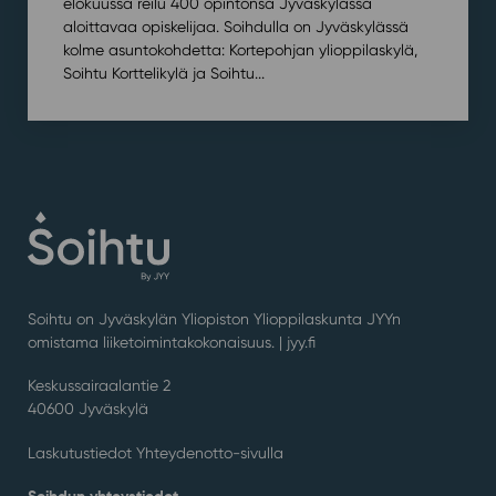
elokuussa reilu 400 opintonsa Jyväskylässä
aloittavaa opiskelijaa. Soihdulla on Jyväskylässä
kolme asuntokohdetta: Kortepohjan ylioppilaskylä,
Soihtu Korttelikylä ja Soihtu...
Soihtu on Jyväskylän Yliopiston Ylioppilaskunta JYYn
omistama liiketoimintakokonaisuus. |
jyy.fi
Keskussairaalantie 2
40600 Jyväskylä
Laskutustiedot Yhteydenotto-sivulla
Soihdun yhteystiedot