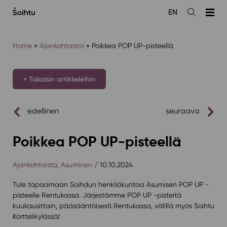
Siirry
EN
sisältöön
Avaa
haku
Home
»
Ajankohtaista
»
Poikkea POP UP-pisteellä
< Takaisin artikkeleihin
edellinen
seuraava
Poikkea POP UP-pisteellä
Ajankohtaista
,
Asuminen
/ 10.10.2024
Tule tapaamaan Soihdun henkilökuntaa Asumisen POP UP -
pisteelle Rentukassa. Järjestämme POP UP -pisteitä
kuukausittain, pääsääntöisesti Rentukassa, välillä myös Soihtu
Korttelikylässä!