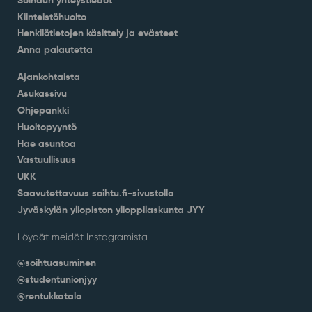
Kiinteistöhuolto
Henkilötietojen käsittely ja evästeet
Anna palautetta
Ajankohtaista
Asukassivu
Ohjepankki
Huoltopyyntö
Hae asuntoa
Vastuullisuus
UKK
Saavutettavuus soihtu.fi-sivustolla
Jyväskylän yliopiston ylioppilaskunta JYY
Löydät meidät Instagramista
@soihtuasuminen
@studentunionjyy
@rentukkatalo