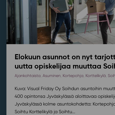
Elokuun asunnot on nyt tarjott
uutta opiskelijaa muuttaa Soi
Ajankohtaista
,
Asuminen
,
Kortepohja
,
Korttelikylä
,
Soi
Kuva: Visual Friday Oy Soihdun asuntoihin muutt
400 opintonsa Jyväskylässä aloittavaa opiskelij
Jyväskylässä kolme asuntokohdetta: Kortepohjan
Soihtu Korttelikylä ja Soihtu...