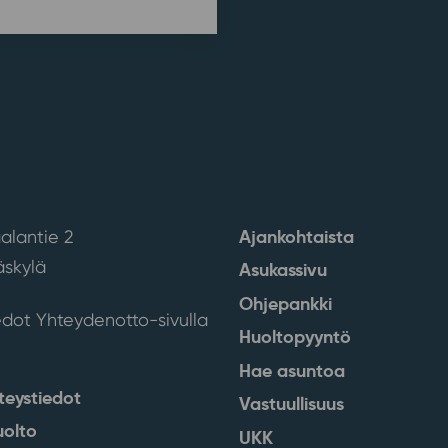
Ajankohtaista
alantie 2
skylä
Asukassivu
Ohjepankki
edot Yhteydenotto-sivulla
Huoltopyyntö
Hae asuntoa
teystiedot
Vastuullisuus
uolto
UKK