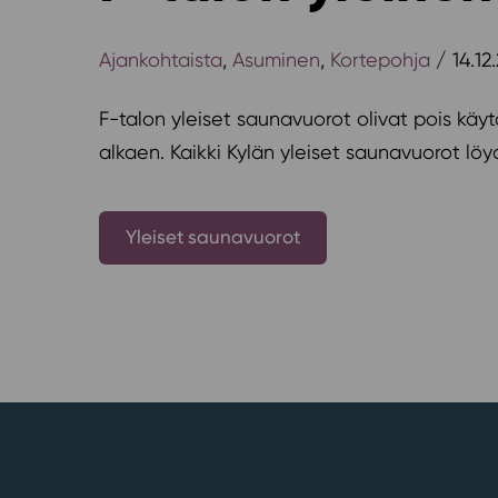
Ajankohtaista
,
Asuminen
,
Kortepohja
/ 14.12
F-talon yleiset saunavuorot olivat pois käyt
alkaen. Kaikki Kylän yleiset saunavuorot löyd
Yleiset saunavuorot