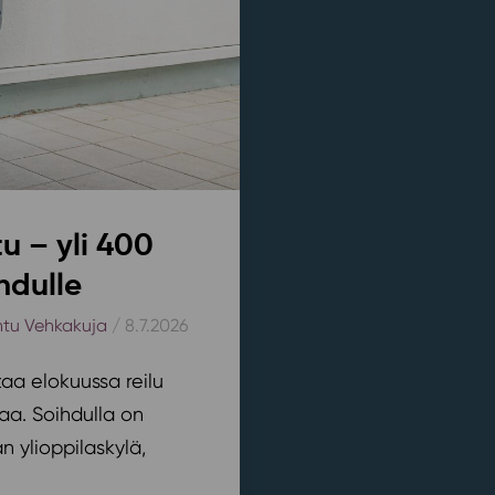
u – yli 400
hdulle
htu Vehkakuja
/ 8.7.2026
aa elokuussa reilu
aa. Soihdulla on
 ylioppilaskylä,