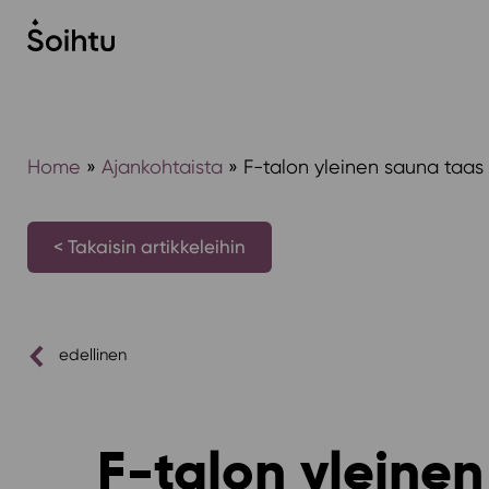
Siirry
sisältöön
Home
»
Ajankohtaista
»
F-talon yleinen sauna taas 
< Takaisin artikkeleihin
edellinen
F-talon yleinen