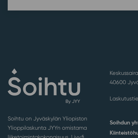
Keskussaira
40600 Jyvä
Laskutusti
Soihtu on Jyväskylän Yliopiston
Soihdun yh
Ylioppilaskunta JYYn omistama
Kiinteistöh
liiketoimintakokonaisuus. |
jyy.fi