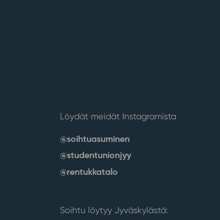
Löydät meidät Instagramista
@soihtuasuminen
@studentunionjyy
@rentukkatalo
Soihtu löytyy Jyväskylästä: