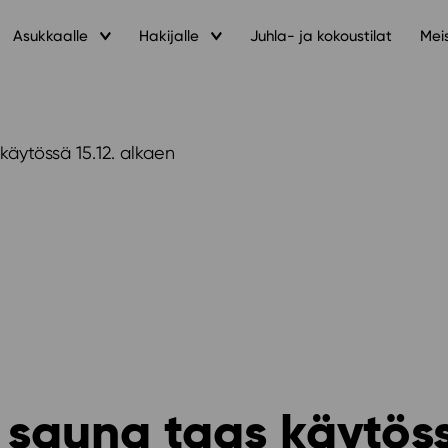
Asukkaalle
Hakijalle
Juhla- ja kokoustilat
Mei
käytössä 15.12. alkaen
 sauna taas käytöss