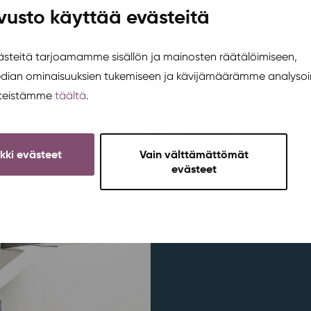
vusto käyttää evästeitä
sa Rentukassa
Muutostyöt kä
teitä tarjoamamme sisällön ja mainosten räätälöimiseen,
Ajankohtaista
,
Aluekehity
edian ominaisuuksien tukemiseen ja kävijämäärämme analysoi
? Tule mukaan rentoon
Rentukan edustan auki
steistämme
täältä
.
orjaamaan,
viihtyisämmäksi on suu
ensimmäisen kerran
keskustelua myös Kylä
ikki evästeet
Vain välttämättömät
yhteydessä aukiolle tu
evästeet