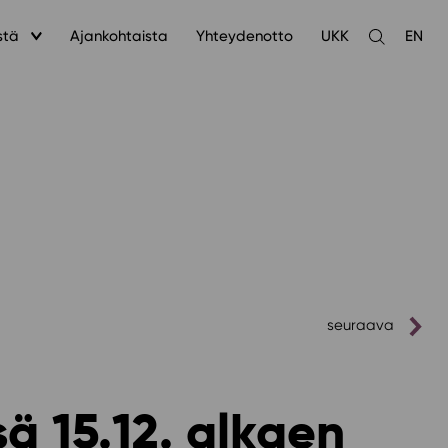
stä
Ajankohtaista
Yhteydenotto
UKK
EN
Avaa
haku
seuraava
ä 15.12. alkaen