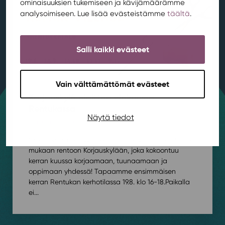
ominaisuuksien tukemiseen ja kävijämäärämme
analysoimiseen. Lue lisää evästeistämme
täältä
.
Salli kaikki evästeet
Vain välttämättömät evästeet
Korjauskylä aloittaa elokuussa
Rentukassa
Näytä tiedot
Ajankohtaista
,
Asuminen
,
Kestävä kehitys
/ 4.8.2026
Onko lempifarkuissa reikä tai tuoli vähän rikki? Tule
mukaan rentoon Korjauskylään, joka kokoontuu
kerran kuussa korjaamaan, tuunaamaan ja
oppimaan yhdessä! Tapaamme ensimmäisen
kerran Rentukan kerhotilassa 19.8. klo 16-18.⁠⁠Paikalla
ei...