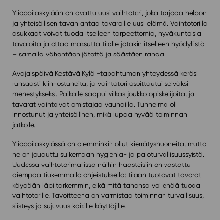
Ylioppilaskylään on avattu uusi vaihtotori, joka tarjoaa helpon
ja yhteisöllisen tavan antaa tavaroille uusi elämä. Vaihtotorilla
asukkaat voivat tuoda itselleen tarpeettomia, hyväkuntoisia
tavaroita ja ottaa maksutta tilalle jotakin itselleen hyödyllistä
– samalla vähentäen jätettä ja säästäen rahaa.
Avajaispäivä Kestävä Kylä -tapahtuman yhteydessä keräsi
runsaasti kiinnostuneita, ja vaihtotori osoittautui selväksi
menestykseksi. Paikalle saapui vilkas joukko opiskelijoita, ja
tavarat vaihtoivat omistajaa vauhdilla. Tunnelma oli
innostunut ja yhteisöllinen, mikä lupaa hyvää toiminnan
jatkolle.
Ylioppilaskylässä on aiemminkin ollut kierrätyshuoneita, mutta
ne on jouduttu sulkemaan hygienia- ja paloturvallisuussyistä.
Uudessa vaihtotorimallissa näihin haasteisiin on vastattu
aiempaa tiukemmalla ohjeistuksella: tilaan tuotavat tavarat
käydään läpi tarkemmin, eikä mitä tahansa voi enää tuoda
vaihtotorille. Tavoitteena on varmistaa toiminnan turvallisuus,
siisteys ja sujuvuus kaikille käyttäjille.