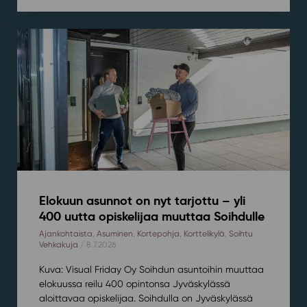
Elokuun asunnot on nyt tarjottu – yli
400 uutta opiskelijaa muuttaa Soihdulle
Ajankohtaista
,
Asuminen
,
Kortepohja
,
Korttelikylä
,
Soihtu
Vehkakuja
/ 8.7.2026
Kuva: Visual Friday Oy Soihdun asuntoihin muuttaa
elokuussa reilu 400 opintonsa Jyväskylässä
aloittavaa opiskelijaa. Soihdulla on Jyväskylässä