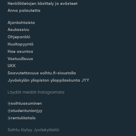
Henkilötietojen käsittely ja evästeet
Anna palautetta
Ajankohtaista
Asukassivu
Ohjepankki
Huoltopyyntö
Hae asuntoa
Vastuullisuus
UKK
Saavutettavuus soihtu.fi-sivustolla
Jyväskylän yliopiston ylioppilaskunta JYY
Löydät meidät Instagramista
@soihtuasuminen
@studentunionjyy
@rentukkatalo
Soihtu löytyy Jyväskylästä: