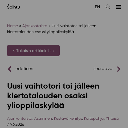
Siirry
EN
sisältöön
Avaa
haku
Home
»
Ajankohtaista
»
Uusi vaihtotori toi jälleen
kiertotalouden osaksi ylioppilaskylää
< Takaisin artikkeleihin
edellinen
seuraava
Uusi vaihtotori toi jälleen
kiertotalouden osaksi
ylioppilaskylää
Ajankohtaista
,
Asuminen
,
Kestävä kehitys
,
Kortepohja
,
Yhteisö
/ 9.6.2026