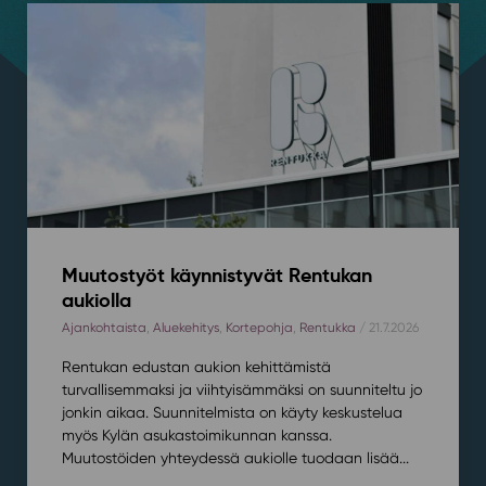
Muutostyöt käynnistyvät Rentukan
aukiolla
Ajankohtaista
,
Aluekehitys
,
Kortepohja
,
Rentukka
/ 21.7.2026
Rentukan edustan aukion kehittämistä
turvallisemmaksi ja viihtyisämmäksi on suunniteltu jo
jonkin aikaa. Suunnitelmista on käyty keskustelua
myös Kylän asukastoimikunnan kanssa.
Muutostöiden yhteydessä aukiolle tuodaan lisää...