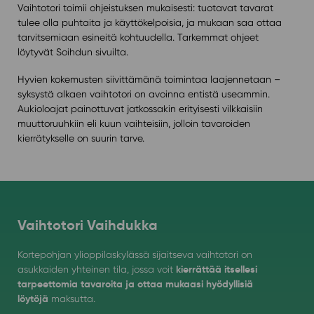
Vaihtotori toimii ohjeistuksen mukaisesti: tuotavat tavarat
tulee olla puhtaita ja käyttökelpoisia, ja mukaan saa ottaa
tarvitsemiaan esineitä kohtuudella. Tarkemmat ohjeet
löytyvät Soihdun sivuilta.
Hyvien kokemusten siivittämänä toimintaa laajennetaan –
syksystä alkaen vaihtotori on avoinna entistä useammin.
Aukioloajat painottuvat jatkossakin erityisesti vilkkaisiin
muuttoruuhkiin eli kuun vaihteisiin, jolloin tavaroiden
kierrätykselle on suurin tarve.
Vaihtotori Vaihdukka
Kortepohjan ylioppilaskylässä sijaitseva vaihtotori on
kierrättää itsellesi
asukkaiden yhteinen tila, jossa voit
tarpeettomia tavaroita ja ottaa mukaasi hyödyllisiä
löytöjä
maksutta.