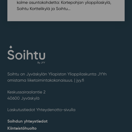
kolme asuntokohdetta: Kortepohjan ylioppilaskylä,
Soihtu Korttelikylä ja Soihtu...
Soihtu on Jyväskylän Yliopiston Ylioppilaskunta JYYn
omistama liiketoimintakokonaisuus. |
jyy.fi
Keskussairaalantie 2
40600 Jyväskylä
Laskutustiedot Yhteydenotto-sivulla
Soihdun yhteystiedot
Kiinteistöhuolto