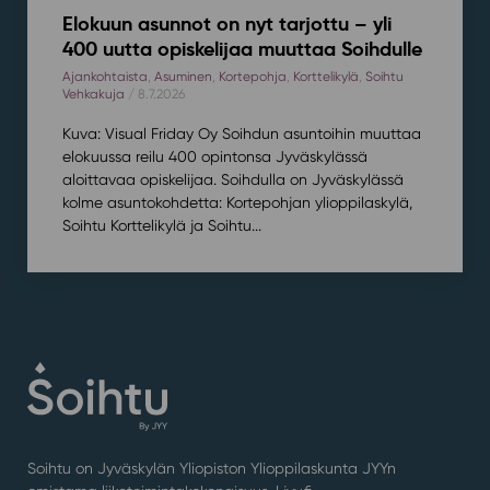
Elokuun asunnot on nyt tarjottu – yli
400 uutta opiskelijaa muuttaa Soihdulle
Ajankohtaista
,
Asuminen
,
Kortepohja
,
Korttelikylä
,
Soihtu
Vehkakuja
/ 8.7.2026
Kuva: Visual Friday Oy Soihdun asuntoihin muuttaa
elokuussa reilu 400 opintonsa Jyväskylässä
aloittavaa opiskelijaa. Soihdulla on Jyväskylässä
kolme asuntokohdetta: Kortepohjan ylioppilaskylä,
Soihtu Korttelikylä ja Soihtu...
Soihtu on Jyväskylän Yliopiston Ylioppilaskunta JYYn