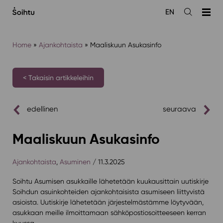
Siirry
EN
sisältöön
Avaa
haku
Home
»
Ajankohtaista
»
Maaliskuun Asukasinfo
< Takaisin artikkeleihin
edellinen
seuraava
Maaliskuun Asukasinfo
Ajankohtaista
,
Asuminen
/ 11.3.2025
Soihtu Asumisen asukkaille lähetetään kuukausittain uutiskirje
Soihdun asuinkohteiden ajankohtaisista asumiseen liittyvistä
asioista. Uutiskirje lähetetään järjestelmästämme löytyvään,
asukkaan meille ilmoittamaan sähköpostiosoitteeseen kerran
kuussa.