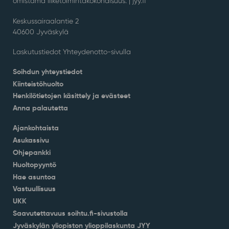
omistama liiketoimintakokonaisuus. |
jyy.fi
Keskussairaalantie 2
40600 Jyväskylä
Laskutustiedot Yhteydenotto-sivulla
Soihdun yhteystiedot
Kiinteistöhuolto
Henkilötietojen käsittely ja evästeet
Anna palautetta
Ajankohtaista
Asukassivu
Ohjepankki
Huoltopyyntö
Hae asuntoa
Vastuullisuus
UKK
Saavutettavuus soihtu.fi-sivustolla
Jyväskylän yliopiston ylioppilaskunta JYY