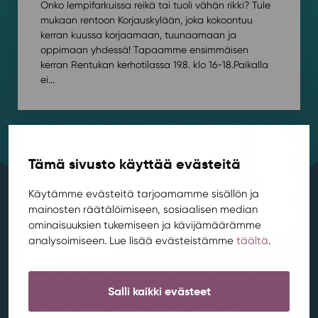
Onko lempifarkuissa reikä tai tuoli vähän rikki? Tule
mukaan rentoon Korjauskylään, joka kokoontuu
kerran kuussa korjaamaan, tuunaamaan ja
oppimaan yhdessä! Tapaamme ensimmäisen
kerran Rentukan kerhotilassa 19.8. klo 16-18.⁠⁠Paikalla
ei...
Tämä sivusto käyttää evästeitä
Käytämme evästeitä tarjoamamme sisällön ja
mainosten räätälöimiseen, sosiaalisen median
ominaisuuksien tukemiseen ja kävijämäärämme
analysoimiseen. Lue lisää evästeistämme
täältä
.
Salli kaikki evästeet
Muutostyöt käynnistyvät Rentukan