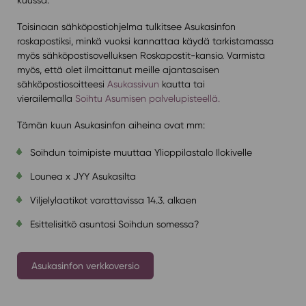
Toisinaan sähköpostiohjelma tulkitsee Asukasinfon
roskapostiksi, minkä vuoksi kannattaa käydä tarkistamassa
myös sähköpostisovelluksen Roskapostit-kansio. Varmista
myös, että olet ilmoittanut meille ajantasaisen
sähköpostiosoitteesi
Asukassivun
kautta tai
vierailemalla
Soihtu Asumisen palvelupisteellä.
Tämän kuun Asukasinfon aiheina ovat mm:
Soihdun toimipiste muuttaa Ylioppilastalo Ilokivelle
Lounea x JYY Asukasilta
Viljelylaatikot varattavissa 14.3. alkaen
Esittelisitkö asuntosi Soihdun somessa?
Asukasinfon verkkoversio