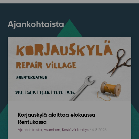
Ajankohtaista
Korjauskylä aloittaa elokuussa
Rentukassa
Ajankohtaista
,
Asuminen
,
Kestävä kehitys
/ 4.8.2026