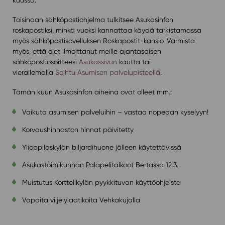
Toisinaan sähköpostiohjelma tulkitsee Asukasinfon
roskapostiksi, minkä vuoksi kannattaa käydä tarkistamassa
myös sähköpostisovelluksen Roskapostit-kansio. Varmista
myös, että olet ilmoittanut meille ajantasaisen
sähköpostiosoitteesi
Asukassivun
kautta tai
vierailemalla
Soihtu Asumisen palvelupisteellä
.
Tämän kuun Asukasinfon aiheina ovat olleet mm.:
Vaikuta asumisen palveluihin – vastaa nopeaan kyselyyn!
Korvaushinnaston hinnat päivitetty
Ylioppilaskylän biljardihuone jälleen käytettävissä
Asukastoimikunnan Palapelitalkoot Bertassa 12.3.
Muistutus Korttelikylän pyykkituvan käyttöohjeista
Vapaita viljelylaatikoita Vehkakujalla