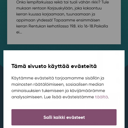
Onko lempifarkuissa reikä tai tuoli vähän rikki? Tule
mukaan rentoon Korjauskylään, joka kokoontuu
kerran kuussa korjaamaan, tuunaamaan ja
oppimaan yhdessä! Tapaamme ensimmäisen
kerran Rentukan kerhotilassa 19.8. klo 16-18.⁠⁠Paikalla
ei...
Tämä sivusto käyttää evästeitä
Käytämme evästeitä tarjoamamme sisällön ja
mainosten räätälöimiseen, sosiaalisen median
ominaisuuksien tukemiseen ja kävijämäärämme
analysoimiseen. Lue lisää evästeistämme
täältä
.
Salli kaikki evästeet
Muutostyöt käynnistyvät Rentukan