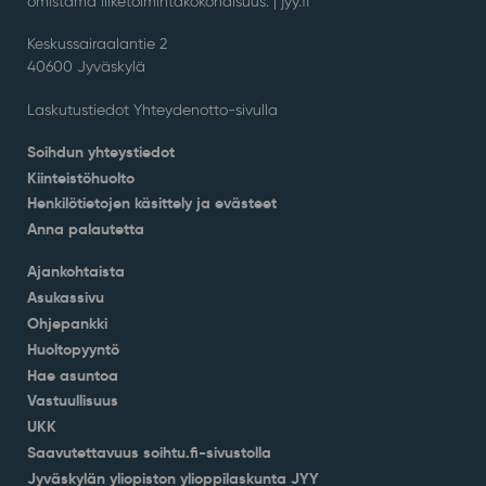
omistama liiketoimintakokonaisuus. |
jyy.fi
Keskussairaalantie 2
40600 Jyväskylä
Laskutustiedot Yhteydenotto-sivulla
Soihdun yhteystiedot
Kiinteistöhuolto
Henkilötietojen käsittely ja evästeet
Anna palautetta
Ajankohtaista
Asukassivu
Ohjepankki
Huoltopyyntö
Hae asuntoa
Vastuullisuus
UKK
Saavutettavuus soihtu.fi-sivustolla
Jyväskylän yliopiston ylioppilaskunta JYY