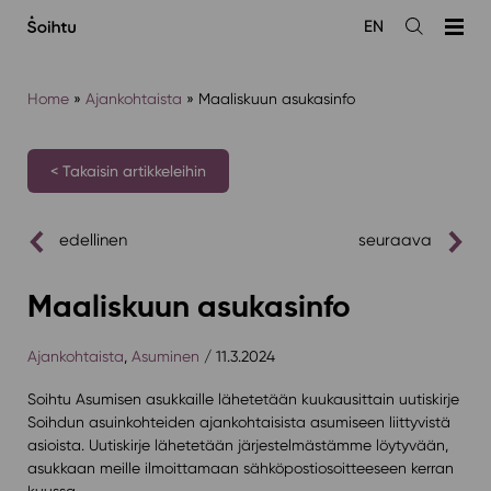
Siirry
EN
sisältöön
Avaa
haku
Home
»
Ajankohtaista
»
Maaliskuun asukasinfo
< Takaisin artikkeleihin
edellinen
seuraava
Maaliskuun asukasinfo
Ajankohtaista
,
Asuminen
/ 11.3.2024
Soihtu Asumisen asukkaille lähetetään kuukausittain uutiskirje
Soihdun asuinkohteiden ajankohtaisista asumiseen liittyvistä
asioista. Uutiskirje lähetetään järjestelmästämme löytyvään,
asukkaan meille ilmoittamaan sähköpostiosoitteeseen kerran
kuussa.