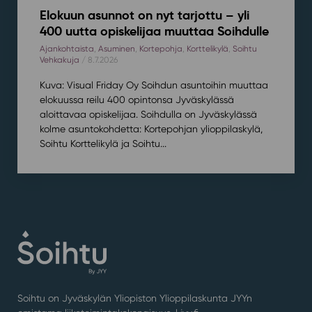
Elokuun asunnot on nyt tarjottu – yli
400 uutta opiskelijaa muuttaa Soihdulle
Ajankohtaista
,
Asuminen
,
Kortepohja
,
Korttelikylä
,
Soihtu
Vehkakuja
/ 8.7.2026
Kuva: Visual Friday Oy Soihdun asuntoihin muuttaa
elokuussa reilu 400 opintonsa Jyväskylässä
aloittavaa opiskelijaa. Soihdulla on Jyväskylässä
kolme asuntokohdetta: Kortepohjan ylioppilaskylä,
Soihtu Korttelikylä ja Soihtu...
Soihtu on Jyväskylän Yliopiston Ylioppilaskunta JYYn