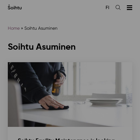
Siirry
FI
sisältöön
Open
the
search
Home
»
Soihtu Asuminen
Soihtu Asuminen