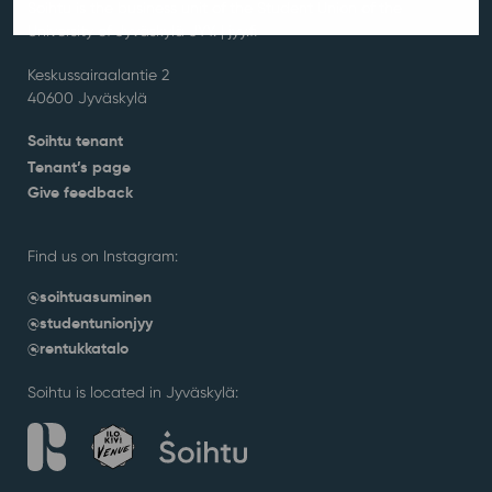
Soihtu is the business unit of the Student Union of the
University of Jyväskylä JYY. | j
yy.fi
Keskussairaalantie 2
40600 Jyväskylä
Soihtu tenant
Tenant’s page
Give feedback
Find us on Instagram:
@soihtuasuminen
@studentunionjyy
@rentukkatalo
Soihtu is located in Jyväskylä: