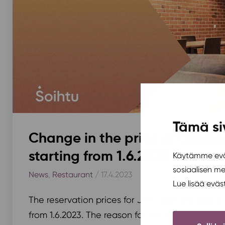
Tämä si
Change in the price of Opinki
starting from 1.6.2023
Käytämme eväs
sosiaalisen m
News
,
Restaurant
/ 17.4.2023
Lue lisää evä
The reservation prices for JYY's Opinkivi Sauna 
from 1.6.2023. The reason for the increase is th