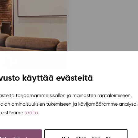
vusto käyttää evästeitä
vi Sauna
teitä tarjoamamme sisällön ja mainosten räätälöimiseen,
edian ominaisuuksien tukemiseen ja kävijämäärämme analysoi
steistämme
täältä
.
will increase starting
at the use and