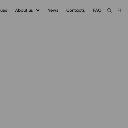
nues
About us
News
Contacts
FAQ
FI
Open
the
search