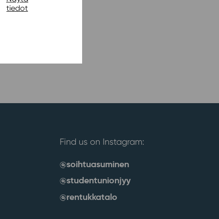
tiedot
Find us on Instagram:
@soihtuasuminen
@studentunionjyy
@rentukkatalo