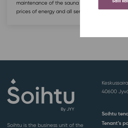
Salli ka
maintenance of the sauna has become more ex
prices of energy and all service providers have
Keskussaira
40600 Jyvä
Soihtu ten
Tenant’s p
Soihtu is the business unit of the