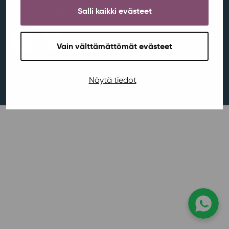
Salli kaikki evästeet
Soihtu is located in Jyväskylä:
Vain välttämättömät evästeet
Näytä tiedot
MEOM
With love