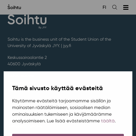
Siirry
FI
sisältöön
Open
the
search
Soihtu is the business unit of the Student Union of the
University of Jyväskylä JYY. | j
yy.fi
Keskussairaalantie 2
40600 Jyväskylä
Soihtu tenant
Tenant’s page
Tämä sivusto käyttää evästeitä
Give feedback
Käytämme evästeitä tarjoamamme sisällön ja
mainosten räätälöimiseen, sosiaalisen median
Find us on Instagram:
ominaisuuksien tukemiseen ja kävijämäärämme
@soihtuasuminen
analysoimiseen. Lue lisää evästeistämme
täältä
.
@studentunionjyy
@rentukkatalo